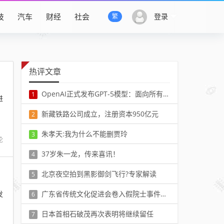
技
汽车
财经
社会
登录
繁
热评文章
OpenAI正式发布GPT-5模型：面向所有用户开放 更像人类专家
1
进
阅读：20914
新藏铁路公司成立，注册资本950亿元
2
阅读：66751
朱孝天:我为什么不能删贾玲
3
论
阅读：48454
37岁朱一龙，传来喜讯！
4
阅读：32840
北京夜空拍到黑影御剑飞行?专家解读
5
阅读：13932
发
广东省传统文化促进会卷入假院士事件，省社会组织管理局回应
6
阅读：88022
日本首相石破茂再次表明将继续留任
7