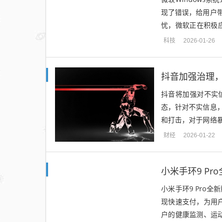
现了错误，给用户
忧，微软正在积极应
件也出错，引发用户
科技
2026-01-26
抖音加强治理
抖音将加强对不实
态，针对不实信息
和打击，对于网络
度，并依法依规进行
财经
2026-01-22
小米手环9 P
小米手环9 Pro
现快速支付，为用户
户的健康监测、运动