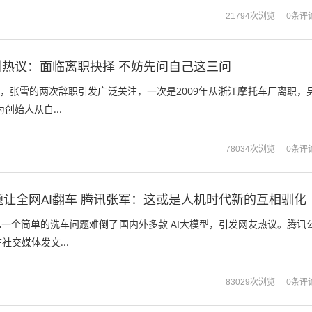
0条评
21794次浏览
热议：面临离职抉择 不妨先问自己这三问
日，张雪的两次辞职引发广泛关注，一次是2009年从浙江摩托车厂离职，
创始人从自...
0条评
78034次浏览
题让全网AI翻车 腾讯张军：这或是人机时代新的互相驯化
日,一个简单的洗车问题难倒了国内外多款 AI大模型，引发网友热议。腾讯
社交媒体发文...
0条评
83029次浏览