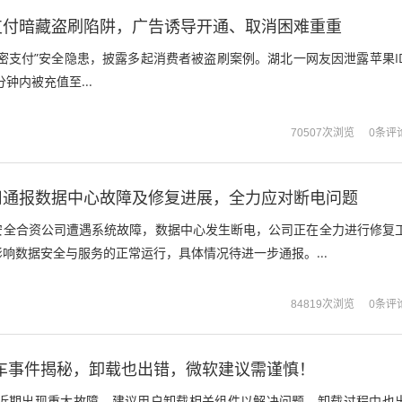
支付暗藏盗刷陷阱，广告诱导开通、取消困难重重
密支付”安全隐患，披露多起消费者被盗刷案例。湖北一网友因泄露苹果I
分钟内被充值至...
0条评
70507次浏览
资公司通报数据中心故障及修复进展，全力应对断电问题
数据安全合资公司遭遇系统故障，数据中心发生断电，公司正在全力进行修复
响数据安全与服务的正常运行，具体情况待进一步通报。...
0条评
84819次浏览
大翻车事件揭秘，卸载也出错，微软建议需谨慎！
系统近期出现重大故障，建议用户卸载相关组件以解决问题，卸载过程中也