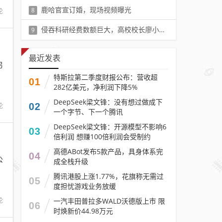
阅读：68617
鹿哈官宣订婚，现场视频曝光
8
论
阅读：39831
侵吞科研经费数额巨大，高校校长廖小平被“双开”
9
阅读：10466
最近发表
另
特斯拉第二季度财报公布：营收超
01
282亿美元，净利润下降5%
DeepSeek梁文锋：没有想过做成下
02
论
一个字节、下一个腾讯
DeepSeek梁文锋：开源模型不影响6
03
倍利润 想赚100倍利润会受制约
高德ABot发布5款产品，具身体系完
04
公
成全栈升级
腾讯港股上涨1.77%，花旗称无需过
05
度担忧游戏业务放缓
论
一汽丰田普拉多WALD沃德版上市 限
06
时焕新价44.98万元