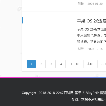
智能、便捷的生活体验
科技
2026-01-20
苹果iOS 26
苹果iOS 26版
中出现颜色失真，
和抱怨，苹果公司正
财经
2025-12-15
2
3
4
下一页
末页
1
共 
2247百科网
Z-BlogPHP
Copyright
2018-2018
基于
搭建
参阅，本站不承担由此