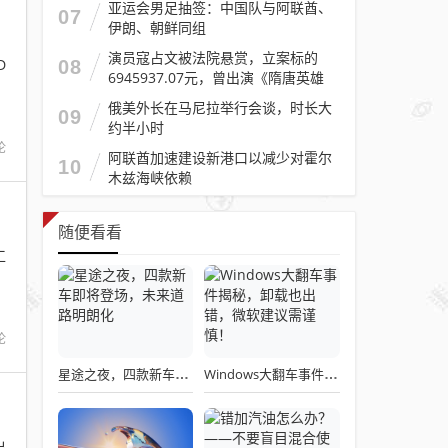
亚运会男足抽签：中国队与阿联酋、
07
伊朗、朝鲜同组
演员寇占文被法院悬赏，立案标的
D
08
6945937.07元，曾出演《隋唐英雄
传》《逐玉》《镖人》等
俄美外长在马尼拉举行会谈，时长大
09
约半小时
论
阿联酋加速建设新港口以减少对霍尔
10
木兹海峡依赖
随便看看
工
论
星途之夜，四款新车即将登场，未来道路明朗化
Windows大翻车事件揭秘，卸载也出错，微软建议需谨慎！
出