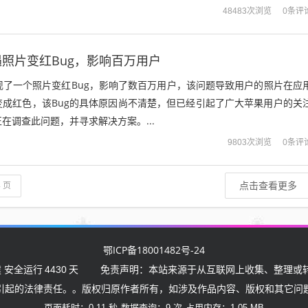
。...
0条评
48483次浏览
遭遇照片变红Bug，影响百万用户
本出现了一个照片变红Bug，影响了数百万用户，该问题导致用户的照片在应
变成红色，该Bug的具体原因尚不清楚，但已经引起了广大苹果用户的关
在调查此问题，并寻求解决方案。...
0条评
9803次浏览
点击查看更多
4 页
鄂ICP备18001482号-24
 安全运行
4430
天
免责声明：本站来源于从互联网上收集、整理或转
引起的法律责任。。版权归原作者所有，如涉及作品内容、版权和其它问
页面耗时：0.11 秒
数据查询：9 次
占用内存：1.05 MB