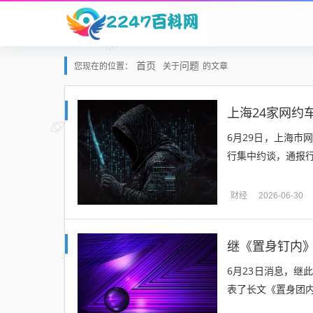
首页
问题
您现在的位置：
关于
的文章
上海24家网约
6月29日，上海市
行集中约谈，通报行
财经
2026-06-30
继《置身钉内
6月23日消息，
表了长文《置身团内