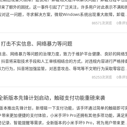
带来了额外的困扰，这一事件引起了广泛关注，许多用户对此表示不满和
对这一问题，寻求解决方案，微软Windows系统出现重大故障，卸载
关注和担忧，微软正在积极解决...
0条评
86571次浏览
，打击不实信息、网络暴力等问题
信息、网络暴力等问题的治理力度，致力于维护平台健康、良好的网络
，抖音将采取技术手段和人工审核相结合的方式，对违规内容进行严格排
暴力行为，抖音将加强监管，对恶意攻击、辱骂等不文明行为采取零容忍
处罚，此举旨在保护用户权益，促进平台健...
0条评
85253次浏览
ro全新版本先锋计划启动，触碰支付功能重磅来袭
全新版本推出先锋计划，新增碰一下支付功能，该手环通过简单的触碰即可
带来更加便捷的支付体验，小米手环9 Pro还拥有其他多项功能，满足
记录、智能提醒等需求，全新版本的小米手环9 Pro，将为用户带来更