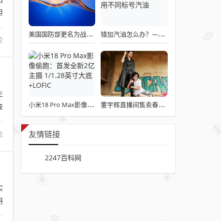
担
组
美国国防部更名为战争部引发关注热议
错加汽油怎么办？——不要盲目混合使用不同标号汽油
论
生
小米18 Pro Max影像偷跑：首发全新2亿主摄 1/1.28英寸大底+LOFIC
董宇辉直播间售卖春联引发争议
查
态
论
友情链接
2247百科网
实
用
加