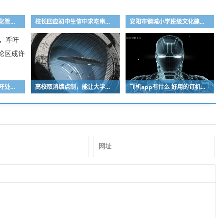
高校打呼噜宿舍，人性化管理的典范之举
校长回应初中生信中求吃串串，全校共享美食盛宴！
安阳市钢城小学班级文化建设评比活动圆满落幕
人大刚子书记走红，呼吁处长们下场参与，评论区成许愿池大热话题！
高校取消绩点制，能让大学生不再“卷分数”吗？
飞机app有什么 好用的订机票APP推荐