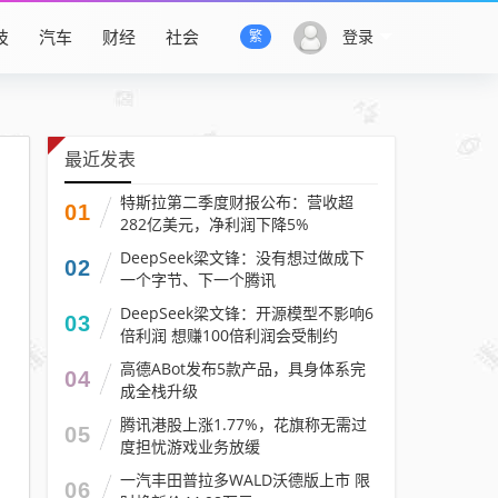
技
汽车
财经
社会
登录
繁
最近发表
特斯拉第二季度财报公布：营收超
01
282亿美元，净利润下降5%
DeepSeek梁文锋：没有想过做成下
02
一个字节、下一个腾讯
DeepSeek梁文锋：开源模型不影响6
03
倍利润 想赚100倍利润会受制约
高德ABot发布5款产品，具身体系完
04
成全栈升级
腾讯港股上涨1.77%，花旗称无需过
05
度担忧游戏业务放缓
一汽丰田普拉多WALD沃德版上市 限
06