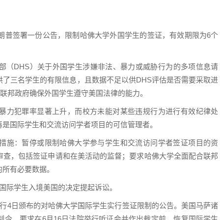
特朗普签署一份公告，限制哈佛大学外国学生的签证，有效期限为6个
部（DHS）关于外国学生涉嫌非法、暴力或威胁行为的多项信息请
供了三名学生的有限信息，且数据不足以供DHS评估是否需要采取进
了联邦政府确保外国学生遵守美国法律的能力。
暴力犯罪率显著上升，而校方未能对某些违规行为进行有效纪律处
再是国际学生和交流访问学者项目的可信管理者。
措施：暂停或限制哈佛大学参与学生和交流访问学者签证项目的资
审查，包括签证申请和在美活动的监督；要求哈佛大学全面配合联邦
的所有必要数据。
其国际学生入境美国的决定提起诉讼。
执行4日颁布的对哈佛大学国际学生实行签证限制的公告。美国马萨诸
制令，要求在6月16日法院举行听证会并作出裁定前，恢复国际学生