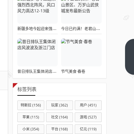
新疆多地今起迎来强烈西北阵风，风口风力高达12-13级
今日已约满！老君山景区、万岁山武侠城发布最新公告
空缺
两
年，
下一
节气美食·春卷
昔日排队王集体闭店风波波及浙江门店
篇
中国
田协
迎来
标签列表
新主
席
特斯拉
(156)
玩家
(362)
用户
(451)
苹果
(115)
社交
(164)
游戏
(527)
小米
(354)
平台
(168)
亿元
(119)