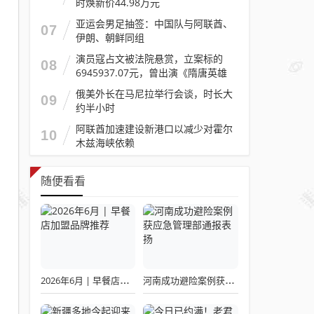
时焕新价44.98万元
亚运会男足抽签：中国队与阿联酋、
07
伊朗、朝鲜同组
演员寇占文被法院悬赏，立案标的
08
6945937.07元，曾出演《隋唐英雄
传》《逐玉》《镖人》等
俄美外长在马尼拉举行会谈，时长大
09
约半小时
阿联酋加速建设新港口以减少对霍尔
10
木兹海峡依赖
随便看看
2026年6月 | 早餐店加盟品牌推荐
河南成功避险案例获应急管理部通报表扬