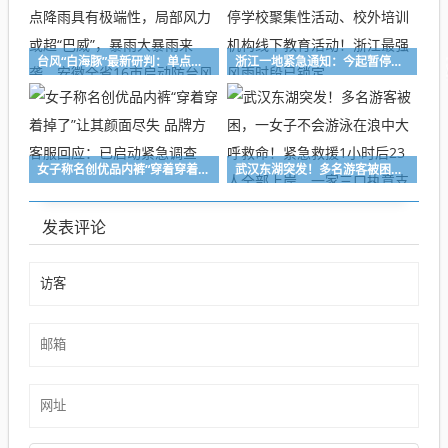
台风“白海豚”最新研判：单点降雨具有极端性，局部风力或超“巴威”，暴雨大暴雨来袭，安徽全省16市启动防台风四级应急响应
浙江一地紧急通知：今起暂停学校聚集性活动、校外培训机构线下教育活动！浙江最强风雨时段已锁定
女子称名创优品内裤“穿着穿着掉了”让其颜面尽失 品牌方客服回应：已启动紧急调查
武汉东湖突发！多名游客被困，一女子不会游泳在浪中大呼救命！紧急救援1小时后23人全部上岸，一家三口执意支付“救援费”被民警微笑婉拒
发表评论