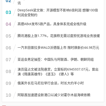
02
讯
DeepSeek梁文锋：开源模型不影响6倍利润 想赚100倍
03
利润会受制约
04
高德ABot发布5款产品，具身体系完成全栈升级
05
腾讯港股上涨1.77%，花旗称无需过度担忧游戏业务放缓
06
一汽丰田普拉多WALD沃德版上市 限时焕新价44.98万元
07
亚运会男足抽签：中国队与阿联酋、伊朗、朝鲜同组
演员寇占文被法院悬赏，立案标的6945937.07元，曾出
08
演《隋唐英雄传》《逐玉》《镖人》等
09
俄美外长在马尼拉举行会谈，时长大约半小时
10
阿联酋加速建设新港口以减少对霍尔木兹海峡依赖