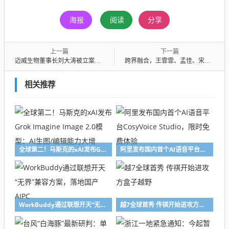
海报
阅读
分享
上一篇
下一篇
迈威生物董事长刘大涛被立案调查，科技企业的责任与未来
跨界融合，王霏霏、孟佳、宋妍霏等明星合唱我的地盘的跨界魅力
相关推荐
全球第二！马斯克的xAI发布Grok Imagine Image 2.0模型：AI生图/编辑能力大增
阿里发布国内首个AI语音平台CosyVoice Studio，限时免费体验
WorkBuddy通过联想开天“无界”兼容方案，落地国产AIPC
越7全球首秀 传祺开始进攻方盒子越野