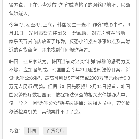
警方说，正在追查发布“诈弹”威胁帖子的网络IP地址，以确
认嫌疑人。
今年7月初至8月上旬，韩国发生一连串“诈弹”威胁事件。8
月11日，光州市警方接到又一起威胁，对方声称在当地一
家乐天百货商店放置了炸弹，反恐小组搜查涉事地点及其附
近的百货商店，并未找到任何爆炸装置。
韩国一些专家认为，韩国当前对这类“诈弹”威胁的惩罚力度
不够，应加强惩戒。韩国国会今年2月通过刑法修订案，新
设“恐吓公众罪”，最高可判处5年监禁或2000万韩元(约合9.8
万元人民币)罚款。但据《韩国先驱报》8月11日报道，韩国
国家警察厅数据显示，依据新法调查的相关案件嫌疑人中，
仅十分之一因“恐吓公众”指控被逮捕；被捕人员中，77%被
移送检察机关，其他案件不了了之。
韩国
百货商店
标签：