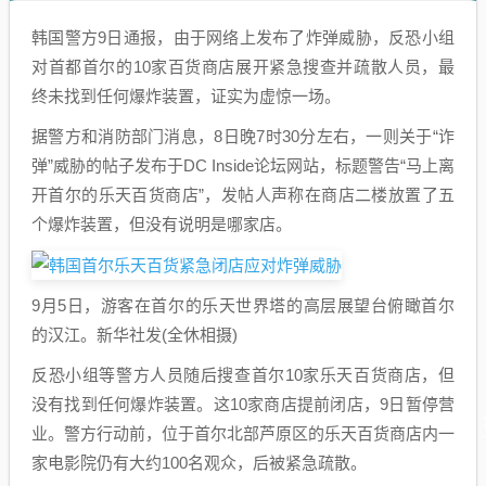
韩国警方9日通报，由于网络上发布了炸弹威胁，反恐小组
对首都首尔的10家百货商店展开紧急搜查并疏散人员，最
终未找到任何爆炸装置，证实为虚惊一场。
据警方和消防部门消息，8日晚7时30分左右，一则关于“诈
弹”威胁的帖子发布于DC Inside论坛网站，标题警告“马上离
开首尔的乐天百货商店”，发帖人声称在商店二楼放置了五
个爆炸装置，但没有说明是哪家店。
9月5日，游客在首尔的乐天世界塔的高层展望台俯瞰首尔
的汉江。新华社发(全休相摄)
反恐小组等警方人员随后搜查首尔10家乐天百货商店，但
没有找到任何爆炸装置。这10家商店提前闭店，9日暂停营
业。警方行动前，位于首尔北部芦原区的乐天百货商店内一
家电影院仍有大约100名观众，后被紧急疏散。