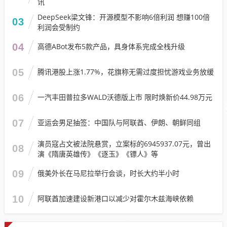
讯
DeepSeek梁文锋：开源模型不影响6倍利润 想赚100倍
03
利润会受制约
04
高德ABot发布5款产品，具身体系完成全栈升级
05
腾讯港股上涨1.77%，花旗称无需过度担忧游戏业务放缓
06
一汽丰田普拉多WALD沃德版上市 限时焕新价44.98万元
07
亚运会男足抽签：中国队与阿联酋、伊朗、朝鲜同组
演员寇占文被法院悬赏，立案标的6945937.07元，曾出
08
演《隋唐英雄传》《逐玉》《镖人》等
09
俄美外长在马尼拉举行会谈，时长大约半小时
10
阿联酋加速建设新港口以减少对霍尔木兹海峡依赖