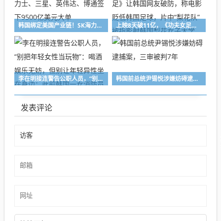
韩国绑定美国产业链！SK海力士、三星、英伟达、博通签下9500亿美元大单
上映8天破11亿，《功夫女足》让韩国网友破防，称电影贬低韩国足球，片中“梨花队” 被指影射韩国梨花女子大学
李在明接连警告公职人员，“别把年轻女性当玩物”：喝酒娱乐无妨，但别让年轻异性坐在身边；此前韩国一女消防员被强迫陪酒后死亡
韩国前总统尹锡悦涉嫌妨碍逮捕案，三审被判7年
发表评论