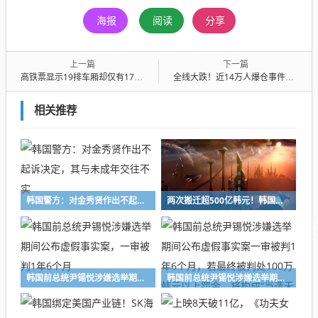
海报
阅读
分享
上一篇
下一篇
高铁票显示19排车厢却仅有17排？官方情况说明
全线大跌！近14万人爆仓事件突发
相关推荐
韩国警方：对金秀贤作出不起诉决定，其与未成年交往不实
两次搬迁超500亿韩元！韩国国防部开始迁回原址，尹锡悦在任时的桑拿房将拆除
韩国前总统尹锡悦涉嫌选举期间公布虚假事实案，一审被判1年6个月
韩国前总统尹锡悦涉嫌选举期间公布虚假事实案一审被判1年6个月，若最终被判处100万韩元以上罚金，将构成“当选无效”