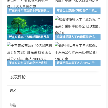
胖东来今年首次民主评议结果出炉：19名管理人员被降级，1名人员被免职
座谈会上基层代表反映了个问题，市委书记次日现场办公
胖东来曝光小方糖戒指仿冒乱象
鸡蛋被质疑人工色素超标 胖东来：采购手续齐全 已送检配合核查
于东来公布公司40亿资产利润分配方案：胖东来12名店长共分2.4亿，每人2000万元
管理团队与员工各占50%，于东来公布胖东来近40亿资产分配方案
发表评论