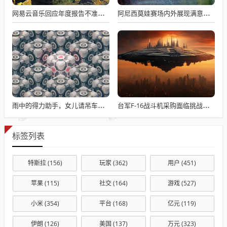
网易云音乐回应年度报告不准争议，数据与情感对接的精准之道
阿尼西莫娃赛场内外展现满意与期待，自信闪耀全场
雨中的得力助手，女儿请吊车助父母快速收玉米
台军F-16战斗机采购面临挑战与困境
标签列表
特斯拉
(156)
玩家
(362)
用户
(451)
苹果
(115)
社交
(164)
游戏
(527)
小米
(354)
平台
(168)
亿元
(119)
伊朗
(126)
美国
(137)
万元
(323)