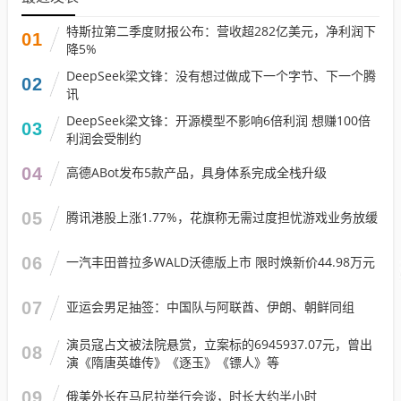
特斯拉第二季度财报公布：营收超282亿美元，净利润下
01
降5%
DeepSeek梁文锋：没有想过做成下一个字节、下一个腾
02
讯
DeepSeek梁文锋：开源模型不影响6倍利润 想赚100倍
03
利润会受制约
04
高德ABot发布5款产品，具身体系完成全栈升级
05
腾讯港股上涨1.77%，花旗称无需过度担忧游戏业务放缓
06
一汽丰田普拉多WALD沃德版上市 限时焕新价44.98万元
07
亚运会男足抽签：中国队与阿联酋、伊朗、朝鲜同组
演员寇占文被法院悬赏，立案标的6945937.07元，曾出
08
演《隋唐英雄传》《逐玉》《镖人》等
09
俄美外长在马尼拉举行会谈，时长大约半小时