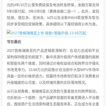
元的4年/10万公里免费延保及电池终身质保，金融方案支持
5年0首付起、3年/2年0息（置换金融二选一）。此外，皇冠
陆放、普拉多、亚洲龙、bZ5以及全新RAV4荣放等车型也
同步享受相应促销政策，具体细则以下属经销商公布为准。
写在最后
2027款格瑞维亚的产品逻辑是清晰的：在动力总成和平台
架构保持稳定的前提下，集中资源升级用户体感最强的座舱
和智能化两个维度，同时通过价格权益组合和跨界合作强化
市场竞争力。23.68万元的起售价在当前中大型MPV市场中
具备一定的价格穿透力，但最终市场表现仍取决于消费者对
升级幅度的认可度，以及终端优惠的实际落地情况。
从行业视角看，格瑞维亚此次改款与复星旅文的跨界联动，
也折射出一个趋势：当产品硬件层面的军备竞赛进入平台期
后，围绕用户生活场景构建生态服务体系，正在成为车企差