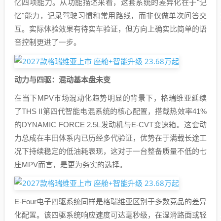
忆四项能力。从功能描述来看，这套系统的差异化在于"记
忆"能力，记录驾驶习惯和常用路线，而非仅做单次问答交
互。实际体验效果有待实车验证，但方向上确实比简单的语
音控制更进了一步。
动力与四驱：混动基本盘未变
在当下MPV市场混动化趋势明显的背景下，格瑞维亚延续
了THS II第四代智能电混系统的核心配置，搭载热效率41%
的DYNAMIC FORCE 2.5L发动机与E-CVT变速箱。这套动
力总成在丰田体系内已历经多代验证，优势在于满载长途工
况下持续稳定的低油耗表现，这对于一台整备质量不低的七
座MPV而言，是更为务实的选择。
E-Four电子四驱系统同样是格瑞维亚区别于多数竞品的差异
化配置。该四驱系统响应速度可达毫秒级，在湿滑路面或轻