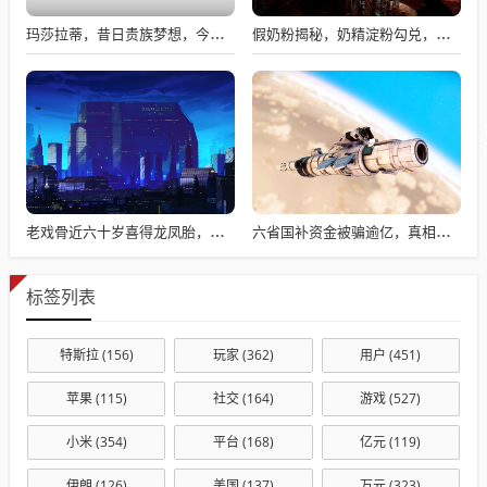
玛莎拉蒂，昔日贵族梦想，今日价格亲民触手可及
假奶粉揭秘，奶精淀粉勾兑，流向何处？
老戏骨近六十岁喜得龙凤胎，被误认作爷爷背后的故事揭秘
六省国补资金被骗逾亿，真相揭秘与违规操作背后的故事
标签列表
特斯拉
(156)
玩家
(362)
用户
(451)
苹果
(115)
社交
(164)
游戏
(527)
小米
(354)
平台
(168)
亿元
(119)
伊朗
(126)
美国
(137)
万元
(323)