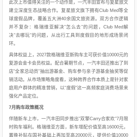
此次上市值得关注的一个动作是，一汽丰田宣布与复星旅文
建立深度生态战略合作。复星旅文旗下拥有Club Med等全
球度假品牌，覆盖五大洲40余国文旅资源。双方合作逻辑
并不复杂：格瑞维亚解决"怎么去"的问题，Club Med解
决"去哪玩"的问题，从出行工具到度假目的地形成场景闭
环。
具体权益上，2027款格瑞维亚新购车主可获价值10000元的
复游会金卡会员权益。配合暑期节点，一汽丰田还推出了到
店"全家总动员"抽出游基金、购车参与亲子游基金抽奖等促
销活动。从市场策略角度看，这种跨界合作本质上是针对家
庭用户群体的精准营销，以"度假"这一高频家庭消费场景来
强化产品定位。
7月购车政策概况
伴随新车上市，一汽丰田同步推出"双擎Carry合家欢"7月限
时购车福利。格瑞维亚方面，新车增配价值至高16000元，
置换补贴在国补基础上再加至高20000元，提供价值10000