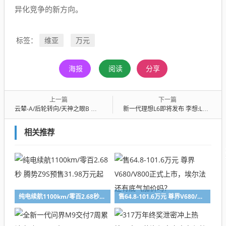
异化竞争的新方向。
维亚
万元
标签：
海报
阅读
分享
上一篇
下一篇
云辇-A/后轮转向/天神之眼B 比亚迪海豹08上市19.69万起
新一代理想L6即将发布 李想:L6将成同级体验之王
相关推荐
纯电续航1100km/零百2.68秒 腾势Z9S预售31.98万元起
售64.8-101.6万元 尊界V680/V800正式上市，埃尔法还有底气加价吗？