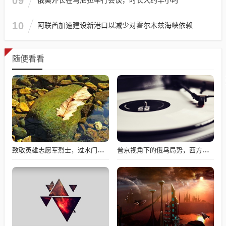
09
10
阿联酋加速建设新港口以减少对霍尔木兹海峡依赖
随便看看
致敬英雄志愿军烈士，过水门仪式展现最高礼遇
普京视角下的俄乌局势，西方间接介入的深度博弈与博弈解析