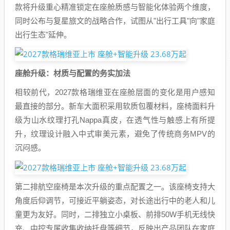
款将升级重心精准锁定在座舱质感与智能化体验两个维度，
同时公布与复星旅文的战略合作，试图从"出行工具"向"家庭
出行生态"延伸。
座舱升级：材质与配置的务实加法
相较前代，2027款格瑞维亚在座舱层面的变化是用户感知
最直接的部分。新车大面积采用软质包覆材料，座椅面料升
级为山水纹理打孔Nappa真皮，在透气性与触感上有所提
升，纹理设计融入中式审美元素，避免了传统商务MPV的
沉闷感。
第二排航空座椅是本次升级的重点配置之一。该座椅支持大
角度后仰调节，可接近平躺姿态，对长途出行中的老人和儿
童更为友好。同时，二排独立小桌板、前排50W手机无线快
充、中控专属收集收纳托盘等细节，反映出产品团队在家庭