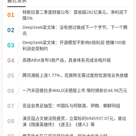
最近发表
特斯拉第二季度财报公布：营收超282亿美元，净利润下
01
降5%
DeepSeek梁文锋：没有想过做成下一个字节、下一个腾
02
讯
DeepSeek梁文锋：开源模型不影响6倍利润 想赚100倍
03
利润会受制约
04
高德ABot发布5款产品，具身体系完成全栈升级
05
腾讯港股上涨1.77%，花旗称无需过度担忧游戏业务放缓
06
一汽丰田普拉多WALD沃德版上市 限时焕新价44.98万元
07
亚运会男足抽签：中国队与阿联酋、伊朗、朝鲜同组
演员寇占文被法院悬赏，立案标的6945937.07元，曾出
08
演《隋唐英雄传》《逐玉》《镖人》等
俄美外长在马尼拉举行会谈，时长大约半小时