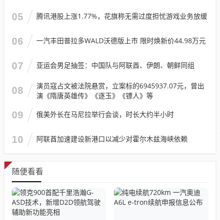
05
腾讯港股上涨1.77%，花旗称无需过度担忧游戏业务放缓
06
一汽丰田普拉多WALD沃德版上市 限时焕新价44.98万元
07
亚运会男足抽签：中国队与阿联酋、伊朗、朝鲜同组
演员寇占文被法院悬赏，立案标的6945937.07元，曾出
08
演《隋唐英雄传》《逐玉》《镖人》等
09
俄美外长在马尼拉举行会谈，时长大约半小时
10
阿联酋加速建设新港口以减少对霍尔木兹海峡依赖
随便看看