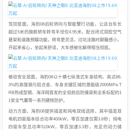
驾控层面，海豹08后轮转向与智能蟹行功能，让这台车长
超过5米的旗舰轿车转弯半径仅4.95米，配合闭式双腔空气
悬架和道路预瞄功能，转弯更灵活，过坑洼路时颠簸感小，
开起来省心，坐起来舒适，大车感被化解得相当彻底。
被动安全层面，海豹08以十横七纵笼式车身结构、高达86.
3%的高强钢与铝合金、车身关键区域的潜艇级2000MPa T
RB热成型钢、海洋网首发的全铝前后防撞梁和全系标配的1
1安全气囊等一系列硬核防护。
动力方面，海豹08提供插混和纯电双线选择，其中插混双
电机四驱版本综合功率400kW，零百加速仅需3.8秒；纯电
四驱车型总功率510kW，零百加速3.3秒，充足的动力储