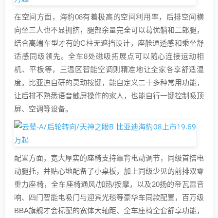
在空间方面，海豹08有着极高的空间利用率，后排空间横
向坐三人也不显拥挤，腿部余量完全可以葛优躺和二郎腿，
结合高端车型才有的C柱无遮挡设计，座舱通透感和乘坐舒
适感同级领先。全车8处磁吸拓展点可以随心连接运动相
机、平板等，三温区智能空调则精准地让全家各享舒适温
度。比亚迪自研的灵动按键，能自定义二十多种常用功能，
让后排不熟悉语音触屏操作的家人，也能自行一键控制吸顶
屏、空调等设备。
配置方面，宽大厚实的座椅支持靠背电动调节，同级首搭电
动腿托，并贴心地配备了小桌板，加上同级少见的前排双零
重力座椅，全车座椅通风/加热/按摩，以及20扬的帝瓦雷音
响、四门智能电吸门与迎宾光毯等豪华车同款配置，百万级
BBA旗舰才会标配的宽体大轴距、全车座椅全套舒享功能，