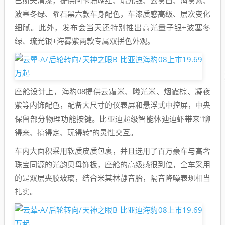
巴斯夫清漆，提供阿卡珊瑚红、琉光银、云雾白、海雾紫、
波塞冬绿、曜石黑六款车身配色，车漆质感高级、层次变化
细腻。此外，发布会当天还特别推出高光量子银+波塞冬
绿、琉光银+海雾紫两款专属双拼色外观。
座舱设计上，海豹08提供云霜米、曦光米、烟霞棕、凝夜
紫等内饰配色，配备大尺寸的仪表屏和悬浮式中控屏，中央
保留部分物理功能按键。比亚迪超级智能体迪迪虾带来“聊
得来、搞得定、玩得转”的灵性交互。
车内大面积采用软质皮质包裹，并且选用了百万豪车与高奢
珠宝同源的光韵贝母饰板，座舱的高级感很到位，全车采用
的是双层夹胶玻璃，结合米其林静音胎，隔音降噪表现相当
扎实。