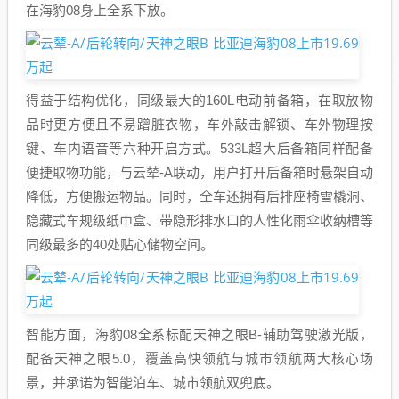
在海豹08身上全系下放。
得益于结构优化，同级最大的160L电动前备箱，在取放物
品时更方便且不易蹭脏衣物，车外敲击解锁、车外物理按
键、车内语音等六种开启方式。533L超大后备箱同样配备
便捷取物功能，与云辇-A联动，用户打开后备箱时悬架自动
降低，方便搬运物品。同时，全车还拥有后排座椅雪橇洞、
隐藏式车规级纸巾盒、带隐形排水口的人性化雨伞收纳槽等
同级最多的40处贴心储物空间。
智能方面，海豹08全系标配天神之眼B-辅助驾驶激光版，
配备天神之眼5.0，覆盖高快领航与城市领航两大核心场
景，并承诺为智能泊车、城市领航双兜底。