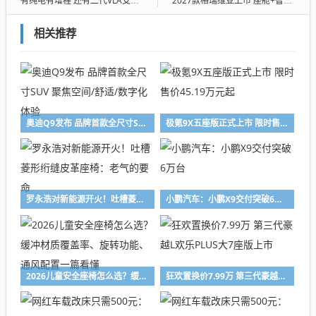
有纯电有增程 还有二代VLA支持 小鹏MONA L03预售价14.38万起
2027款格瑞维亚上市 座舱+智能升级 23.68万起
相关推荐
奥迪Q9发布 品牌首款全尺寸SUV 聚焦空间/舒适/数字化体验
极氪9X五座版正式上市 限时售价45.19万元起
罗永浩对新能源开火！吐槽菱形绗缝皮革座椅：老气的要命
小鹏汽车：小鹏X9交付突破6万台
2026儿童安全座椅怎么选？缓冲材质覆盖率、旋转功能、通风配置一篇看懂
狂欢置换价7.99万 第三代豪越L欢乐PLUS大7座版上市