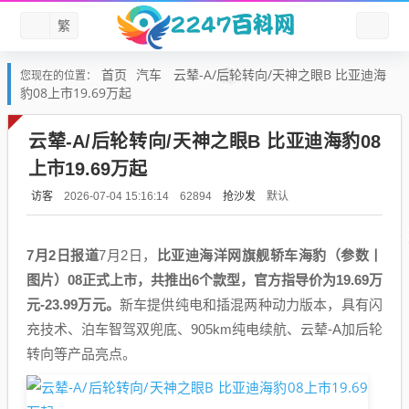
繁
首页
汽车
云辇-A/后轮转向/天神之眼B 比亚迪海
您现在的位置：
豹08上市19.69万起
云辇-A/后轮转向/天神之眼B 比亚迪海豹08
上市19.69万起
访客
抢沙发
默认
2026-07-04 15:16:14
62894
7月2日报道
7月2日，
比亚迪海洋网旗舰轿车海豹（参数丨
图片）08正式上市，共推出6个款型，官方指导价为19.69万
元-23.99万元。
新车提供纯电和插混两种动力版本，具有闪
充技术、泊车智驾双兜底、905km纯电续航、云辇-A加后轮
转向等产品亮点。