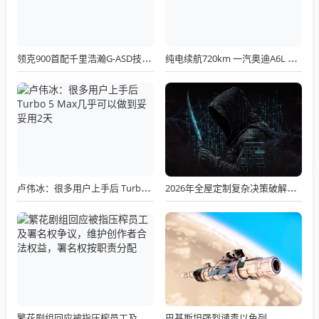
领克900首配千里浩瀚G-ASD技术，新增D2D领航驾驶辅助新功能亮相
纯电续航720km 一汽奥迪A6L e-tron续航申报信息公布
卢伟冰：很多用户上手后 Turbo 5 Max几乎可以做到妥妥用2天
2026年全屋定制复杂决策破解：10大广州全屋定制品牌真实数据大起底
巴基斯坦强烈谴责以色列
繁花剧组回应被指压榨员工及署名权争议，维护创作者合法权益，署名权按职责分配