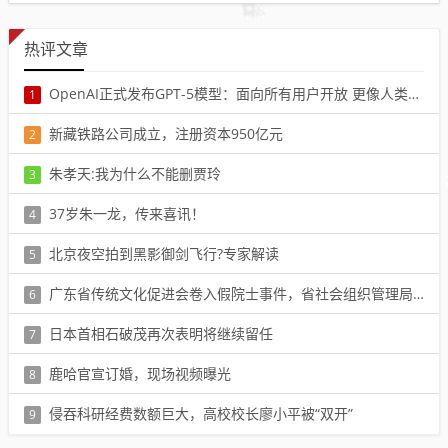
热评文章
OpenAI正式发布GPT-5模型：面向所有用户开放 更像人类专家
1
阅读：20914
新藏铁路公司成立，注册资本950亿元
2
阅读：66751
朱孝天:我为什么不能删贾玲
3
阅读：48454
37岁朱一龙，传来喜讯！
4
阅读：32840
北京夜空拍到黑影御剑飞行?专家解读
5
阅读：13932
广东省传统文化促进会卷入假院士事件，省社会组织管理局回应
6
阅读：88022
日本首相石破茂再次表明将继续留任
7
阅读：68617
鹿哈官宣订婚，现场视频曝光
8
阅读：39831
侵吞科研经费数额巨大，高校校长廖小平被“双开”
9
阅读：10466