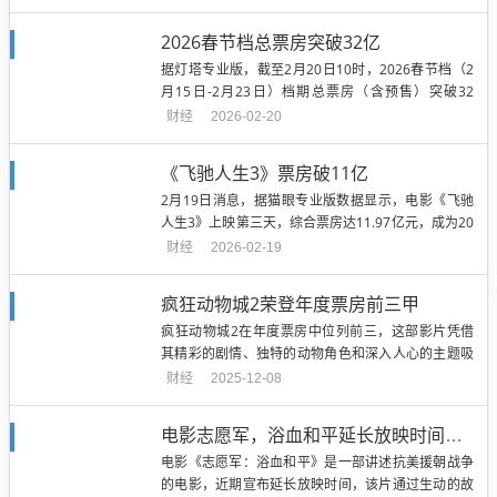
2026春节档总票房突破32亿
据灯塔专业版，截至2月20日10时，2026春节档（2
月15日-2月23日）档期总票房（含预售）突破32
亿。...
财经
2026-02-20
《飞驰人生3》票房破11亿
2月19日消息，据猫眼专业版数据显示，电影《飞驰
人生3》上映第三天，综合票房达11.97亿元，成为20
26年春节档首部票...
财经
2026-02-19
疯狂动物城2荣登年度票房前三甲
疯狂动物城2在年度票房中位列前三，这部影片凭借
其精彩的剧情、独特的动物角色和深入人心的主题吸
引了大量观众，作为一部备受瞩目的动画电影，它不
财经
2025-12-08
仅在娱乐方面表现出色，还通过讲述动物间的故事传
递了深刻的道理，其成功也证明了观众对于高质量动
电影志愿军，浴血和平延长放映时间通知
画作品的需求持续增长。...
电影《志愿军：浴血和平》是一部讲述抗美援朝战争
的电影，近期宣布延长放映时间，该片通过生动的故