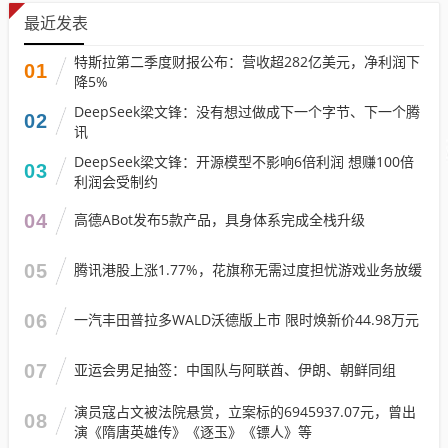
最近发表
特斯拉第二季度财报公布：营收超282亿美元，净利润下
01
降5%
DeepSeek梁文锋：没有想过做成下一个字节、下一个腾
02
讯
DeepSeek梁文锋：开源模型不影响6倍利润 想赚100倍
03
利润会受制约
04
高德ABot发布5款产品，具身体系完成全栈升级
05
腾讯港股上涨1.77%，花旗称无需过度担忧游戏业务放缓
06
一汽丰田普拉多WALD沃德版上市 限时焕新价44.98万元
07
亚运会男足抽签：中国队与阿联酋、伊朗、朝鲜同组
演员寇占文被法院悬赏，立案标的6945937.07元，曾出
08
演《隋唐英雄传》《逐玉》《镖人》等