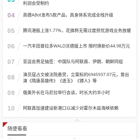
利润会受制约
04
高德ABot发布5款产品，具身体系完成全栈升级
05
腾讯港股上涨1.77%，花旗称无需过度担忧游戏业务放缓
06
一汽丰田普拉多WALD沃德版上市 限时焕新价44.98万元
07
亚运会男足抽签：中国队与阿联酋、伊朗、朝鲜同组
演员寇占文被法院悬赏，立案标的6945937.07元，曾出
08
演《隋唐英雄传》《逐玉》《镖人》等
09
俄美外长在马尼拉举行会谈，时长大约半小时
10
阿联酋加速建设新港口以减少对霍尔木兹海峡依赖
随便看看