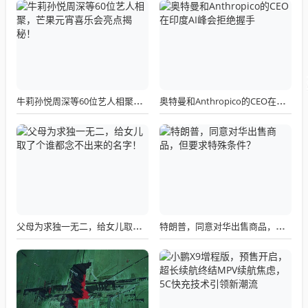
牛莉孙悦周深等60位艺人相聚，芒果元宵喜乐会亮点揭秘！
奥特曼和Anthropico的CEO在印度AI峰会拒绝握手
父母为求独一无二，给女儿取了个谁都念不出来的名字！
特朗普，同意对华出售商品，但要求特殊条件？