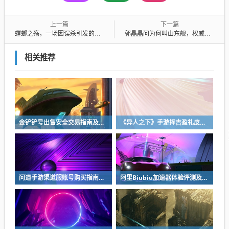
上一篇
下一篇
螳螂之殇，一场因误杀引发的400元赔偿风波
郭晶晶问为何叫山东舰，权威解答与背后的故事
相关推荐
金铲铲号出售安全交易指南及靠谱平台推荐
《异人之下》手游择吉盈礼皮肤获取方法全攻略
问道手游渠道服账号购买指南：安全可靠的买号平台推荐
阿里Biubiu加速器体验评测及2026热门游戏加速器推荐