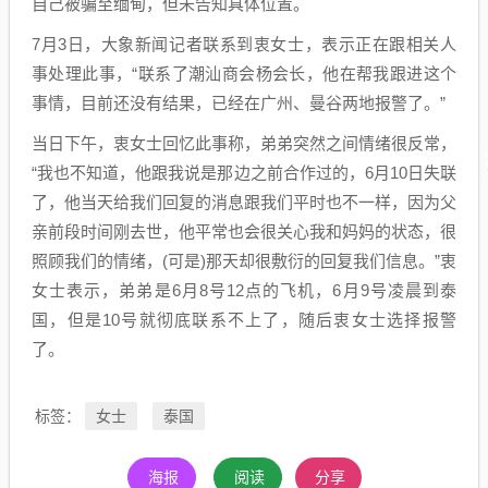
自己被骗至缅甸，但未告知具体位置。
7月3日，大象新闻记者联系到衷女士，表示正在跟相关人
事处理此事，“联系了潮汕商会杨会长，他在帮我跟进这个
事情，目前还没有结果，已经在广州、曼谷两地报警了。”
当日下午，衷女士回忆此事称，弟弟突然之间情绪很反常，
“我也不知道，他跟我说是那边之前合作过的，6月10日失联
了，他当天给我们回复的消息跟我们平时也不一样，因为父
亲前段时间刚去世，他平常也会很关心我和妈妈的状态，很
照顾我们的情绪，(可是)那天却很敷衍的回复我们信息。”衷
女士表示，弟弟是6月8号12点的飞机，6月9号凌晨到泰
国，但是10号就彻底联系不上了，随后衷女士选择报警
了。
女士
泰国
标签：
海报
阅读
分享