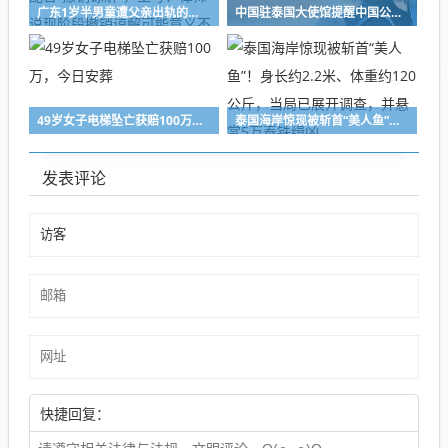
广东1岁半男童遭父亲出轨的女同事踢死，涉事父亲称可配合“撤销谅解”，生母：律师说现阶段撤销谅解可能意义不大
中国驻泰国大使馆提醒中国公民谨慎前往泰缅边境地区
49岁女子电梯坠亡获赔100万，今日安葬
泰国海岸惊现被斩首“美人鱼”！身长约2.2米、体重约120公斤，当局已展开调查，并悬赏5万泰铢缉凶
发表评论
快捷回复：