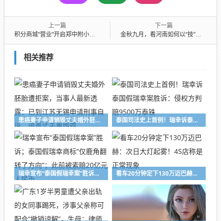
上一篇
下一篇
积分商城“营业”开启郑中附小少年专属的“期末欢乐购”
金秋九月，看河南如何以“技”服人？
相关推荐
患癌妻子申请销毁丈夫婚外胚胎遭拒案，当事人最新透露：已到江苏无锡申请刑事自诉，追责丈夫重婚罪
泰国司法史上首例！瑞幸诉泰国假瑞幸案胜诉：侵权方判赔9500万泰铢
瑞幸宣布“泰国假瑞幸案”胜诉；泰国假瑞幸商标“仅鹿角翻转了方向”；此前被索赔20亿元人民币
看车20分钟定下130万迈巴赫：次日大灯起雾！4S店称是正常现象