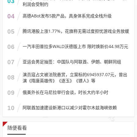
03
利润会受制约
04
高德ABot发布5款产品，具身体系完成全栈升级
05
腾讯港股上涨1.77%，花旗称无需过度担忧游戏业务放缓
06
一汽丰田普拉多WALD沃德版上市 限时焕新价44.98万元
07
亚运会男足抽签：中国队与阿联酋、伊朗、朝鲜同组
演员寇占文被法院悬赏，立案标的6945937.07元，曾出
08
演《隋唐英雄传》《逐玉》《镖人》等
09
俄美外长在马尼拉举行会谈，时长大约半小时
10
阿联酋加速建设新港口以减少对霍尔木兹海峡依赖
随便看看