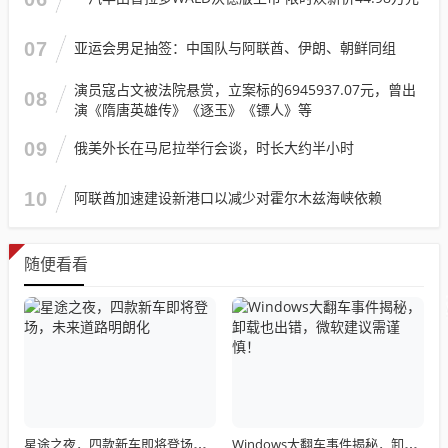
07
亚运会男足抽签：中国队与阿联酋、伊朗、朝鲜同组
演员寇占文被法院悬赏，立案标的6945937.07元，曾出
08
演《隋唐英雄传》《逐玉》《镖人》等
09
俄美外长在马尼拉举行会谈，时长大约半小时
10
阿联酋加速建设新港口以减少对霍尔木兹海峡依赖
随便看看
星途之夜，四款新车即将登场，未来道路明朗化
Windows大翻车事件揭秘，卸载也出错，微软建议需谨慎！