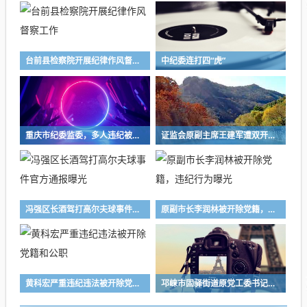
台前县检察院开展纪律作风督察工作
中纪委连打四“虎”
重庆市纪委监委，多人违纪被查处，一人被开除党籍
证监会原副主席王建军遭双开处理！
冯强区长酒驾打高尔夫球事件官方通报曝光
原副市长李润林被开除党籍，违纪行为曝光
黄科宏严重违纪违法被开除党籍和公职
邛崃市固驿街道原党工委书记曹伟遭双开处分