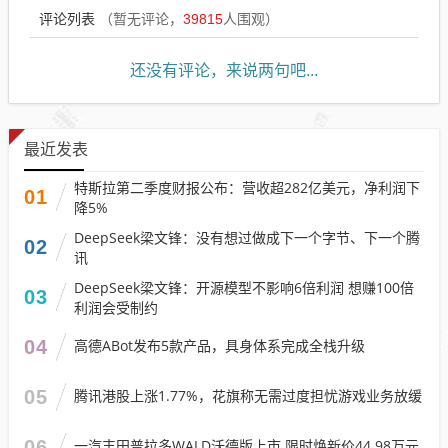
评论列表
（暂无评论，
39815
人围观）
还没有评论，来说两句吧...
最近发表
特斯拉第二季度财报公布：营收超282亿美元，净利润下
01
降5%
DeepSeek梁文锋：没有想过做成下一个字节、下一个腾
02
讯
DeepSeek梁文锋：开源模型不影响6倍利润 想赚100倍
03
利润会受制约
04
高德ABot发布5款产品，具身体系完成全栈升级
05
腾讯港股上涨1.77%，花旗称无需过度担忧游戏业务放缓
06
一汽丰田普拉多WALD沃德版上市 限时焕新价44.98万元