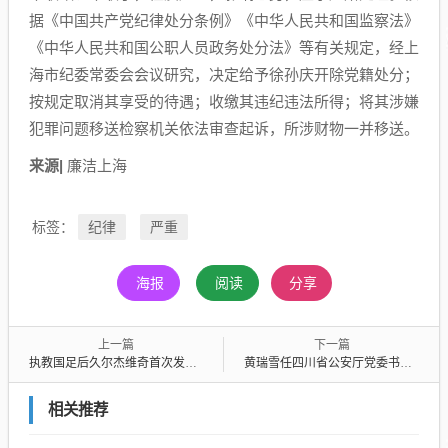
据《中国共产党纪律处分条例》《中华人民共和国监察法》
《中华人民共和国公职人员政务处分法》等有关规定，经上
海市纪委常委会会议研究，决定给予徐孙庆开除党籍处分；
按规定取消其享受的待遇；收缴其违纪违法所得；将其涉嫌
犯罪问题移送检察机关依法审查起诉，所涉财物一并移送。
来源|
廉洁上海
纪律
严重
标签：
海报
阅读
分享
上一篇
下一篇
执教国足后久尔杰维奇首次发声：不需要惧怕任何对手，回应4天后将出战东亚杯
黄瑞雪任四川省公安厅党委书记，提名任副省长、公安厅厅长
相关推荐