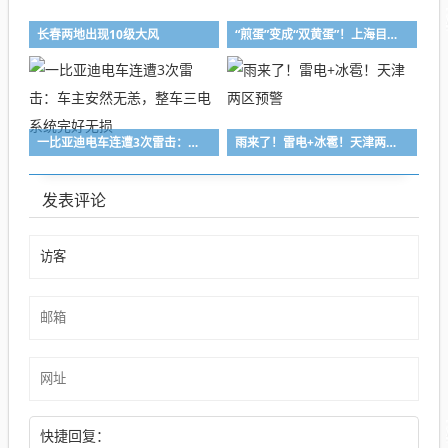
长春两地出现10级大风
“煎蛋”变成“双黄蛋”！上海目前“双黄”预警高挂
一比亚迪电车连遭3次雷击：车主安然无恙，整车三电系统完好无损
雨来了！雷电+冰雹！天津两区预警
发表评论
快捷回复：