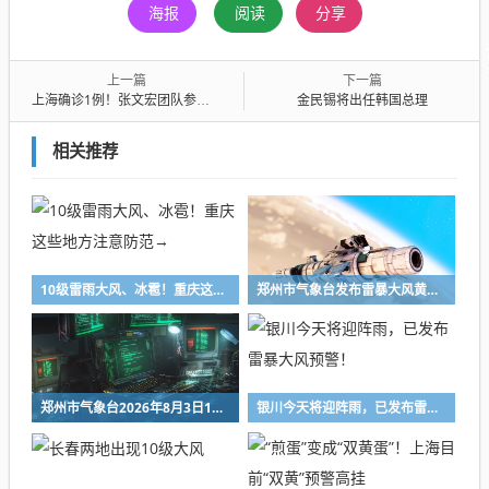
海报
阅读
分享
上一篇
下一篇
上海确诊1例！张文宏团队参与会诊！病死率极高，发病一周内迅速恶化
金民锡将出任韩国总理
相关推荐
10级雷雨大风、冰雹！重庆这些地方注意防范→
郑州市气象台发布雷暴大风黄色预警[Ⅲ级/较重]
郑州市气象台2026年8月3日15时发布雷暴大风黄色预警
银川今天将迎阵雨，已发布雷暴大风预警！