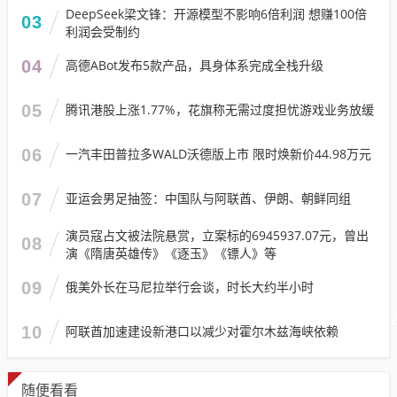
DeepSeek梁文锋：开源模型不影响6倍利润 想赚100倍
03
利润会受制约
04
高德ABot发布5款产品，具身体系完成全栈升级
05
腾讯港股上涨1.77%，花旗称无需过度担忧游戏业务放缓
06
一汽丰田普拉多WALD沃德版上市 限时焕新价44.98万元
07
亚运会男足抽签：中国队与阿联酋、伊朗、朝鲜同组
演员寇占文被法院悬赏，立案标的6945937.07元，曾出
08
演《隋唐英雄传》《逐玉》《镖人》等
09
俄美外长在马尼拉举行会谈，时长大约半小时
10
阿联酋加速建设新港口以减少对霍尔木兹海峡依赖
随便看看