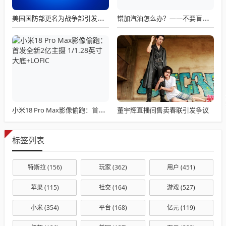
美国国防部更名为战争部引发关注热议
错加汽油怎么办？——不要盲目混合使用不同标号汽油
董宇辉直播间售卖春联引发争议
小米18 Pro Max影像偷跑：首发全新2亿主摄 1/1.28英寸大底+LOFIC
标签列表
特斯拉
(156)
玩家
(362)
用户
(451)
苹果
(115)
社交
(164)
游戏
(527)
小米
(354)
平台
(168)
亿元
(119)