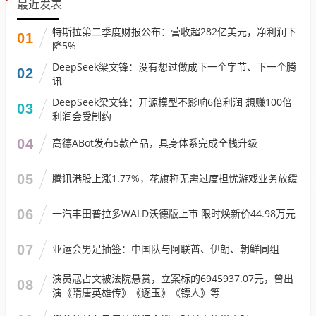
最近发表
特斯拉第二季度财报公布：营收超282亿美元，净利润下
01
降5%
DeepSeek梁文锋：没有想过做成下一个字节、下一个腾
02
讯
DeepSeek梁文锋：开源模型不影响6倍利润 想赚100倍
03
利润会受制约
04
高德ABot发布5款产品，具身体系完成全栈升级
05
腾讯港股上涨1.77%，花旗称无需过度担忧游戏业务放缓
06
一汽丰田普拉多WALD沃德版上市 限时焕新价44.98万元
07
亚运会男足抽签：中国队与阿联酋、伊朗、朝鲜同组
演员寇占文被法院悬赏，立案标的6945937.07元，曾出
08
演《隋唐英雄传》《逐玉》《镖人》等