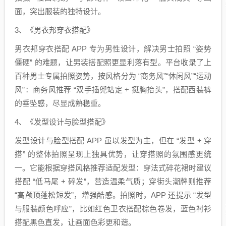
面，突出服装的独特设计。
3、《男衣邦穿衣搭配》
男衣邦穿衣搭配 APP 专为男性设计，解决男士拍照 “姿势
僵硬” 的难题，让男装搭配照更显利落有型。平台收录了上
百种男士专属拍照姿势，按风格分为 “商务风”“休闲风”“运动
风”：商务风推荐 “双手插兜站定 + 挺胸抬头”，搭配西装裤
的垂坠感，尽显成熟稳重。
4、《发型设计与脸型搭配》
发型设计与脸型搭配 APP 虽以发型为主，但在 “发型 + 穿
搭” 的整体拍照呈现上独具优势，让穿搭照的氛围感更统
一。它能根据穿搭风格推荐适配发型：穿法式碎花裙时建议
搭配 “低马尾 + 碎发”，营造温柔气质；穿街头潮牌则推荐
“高颅顶蓬松短发”，增强酷感。拍照时，APP 还提示 “发型
与服装颜色呼应”，比如红色卫衣搭配棕色卷发，蓝色衬衫
搭配黑色直发，让画面色彩更和谐。