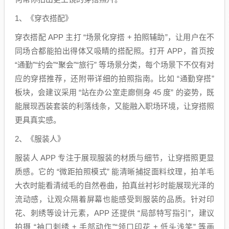
1、《穿衣搭配》
穿衣搭配 APP 主打 “场景化穿搭 + 拍照辅助”，让用户在不
同场合都能拍出得体又吸睛的搭配照。打开 APP，首页按
“通勤”“约会”“聚会”“旅行” 等场景分类，每个场景下不仅有对
应的穿搭推荐，还附带详细的拍照指南。比如 “通勤穿搭”
板块，会建议采用 “站在办公室走廊侧身 45 度” 的姿势，既
能展现西装套装的利落线条，又能融入职场环境，让穿搭照
更具真实感。
2、《服装人》
服装人 APP 专注于展现服装的材质与细节，让穿搭照更显
质感。它的 “微距拍照模式” 能清晰捕捉面料纹理，拍羊毛
大衣时能看清绒毛的自然卷曲，拍真丝衬衫时能展现光泽的
流动感，让观众隔着屏幕也能感受到服装的品质。针对印
花、刺绣等设计元素，APP 还提供 “局部特写指引”，建议
拍摄 “袖口刺绣 + 手部动作”“领口印花 + 低头浅笑” 等画