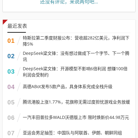
还没有评论，来说两句吧...
最近发表
特斯拉第二季度财报公布：营收超282亿美元，净利润下
01
降5%
DeepSeek梁文锋：没有想过做成下一个字节、下一个腾
02
讯
DeepSeek梁文锋：开源模型不影响6倍利润 想赚100倍
03
利润会受制约
04
高德ABot发布5款产品，具身体系完成全栈升级
05
腾讯港股上涨1.77%，花旗称无需过度担忧游戏业务放缓
06
一汽丰田普拉多WALD沃德版上市 限时焕新价44.98万元
07
亚运会男足抽签：中国队与阿联酋、伊朗、朝鲜同组