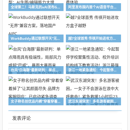
全球第二！马斯克的xAI发布Grok Imagine Image 2.0模型：AI生图/编辑能力大增
阿里发布国内首个AI语音平台CosyVoice Studio，限时免费体验
WorkBuddy通过联想开天“无界”兼容方案，落地国产AIPC
越7全球首秀 传祺开始进攻方盒子越野
台风“白海豚”最新研判：单点降雨具有极端性，局部风力或超“巴威”，暴雨大暴雨来袭，安徽全省16市启动防台风四级应急响应
浙江一地紧急通知：今起暂停学校聚集性活动、校外培训机构线下教育活动！浙江最强风雨时段已锁定
女子称名创优品内裤“穿着穿着掉了”让其颜面尽失 品牌方客服回应：已启动紧急调查
武汉东湖突发！多名游客被困，一女子不会游泳在浪中大呼救命！紧急救援1小时后23人全部上岸，一家三口执意支付“救援费”被民警微笑婉拒
发表评论