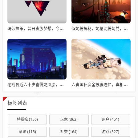
玛莎拉蒂，昔日贵族梦想，今日价格亲民触手可及
假奶粉揭秘，奶精淀粉勾兑，流向何处？
老戏骨近六十岁喜得龙凤胎，被误认作爷爷背后的故事揭秘
六省国补资金被骗逾亿，真相揭秘与违规操作背后的故事
标签列表
特斯拉
(156)
玩家
(362)
用户
(451)
苹果
(115)
社交
(164)
游戏
(527)