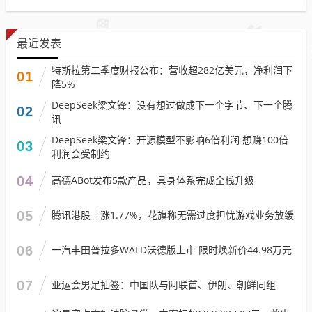
最近发表
特斯拉第二季度财报公布：营收超282亿美元，净利润下
01
降5%
DeepSeek梁文锋：没有想过做成下一个字节、下一个腾
02
讯
DeepSeek梁文锋：开源模型不影响6倍利润 想赚100倍
03
利润会受制约
04
高德ABot发布5款产品，具身体系完成全栈升级
05
腾讯港股上涨1.77%，花旗称无需过度担忧游戏业务放缓
06
一汽丰田普拉多WALD沃德版上市 限时焕新价44.98万元
07
亚运会男足抽签：中国队与阿联酋、伊朗、朝鲜同组