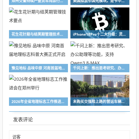
郑州交警持续严查货车闯禁行、机动车违法停车、行人闯红灯！曝光→
美国拟禁中国光模块。是卡中国脖子，还是先堵了自己的路？|大象财富
花生花针期与结荚期管理技术要点
iPhone18Pro十二大升级：灵动岛首次缩小、首次2nm芯片
豫见地标 品味中原 河南首届地理标志科普大赛正式开启
千问上新：推出思考研究、办公助理等功能，支持Qwen3.8-MAX
2026年全省地理标志工作推进会在郑州举行
未购买交强险上路的营运车辆，停运损失是否应予支持？
发表评论