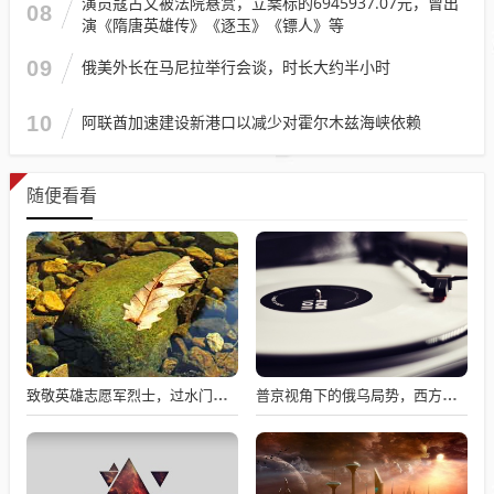
演员寇占文被法院悬赏，立案标的6945937.07元，曾出
08
演《隋唐英雄传》《逐玉》《镖人》等
09
俄美外长在马尼拉举行会谈，时长大约半小时
10
阿联酋加速建设新港口以减少对霍尔木兹海峡依赖
随便看看
致敬英雄志愿军烈士，过水门仪式展现最高礼遇
普京视角下的俄乌局势，西方间接介入的深度博弈与博弈解析