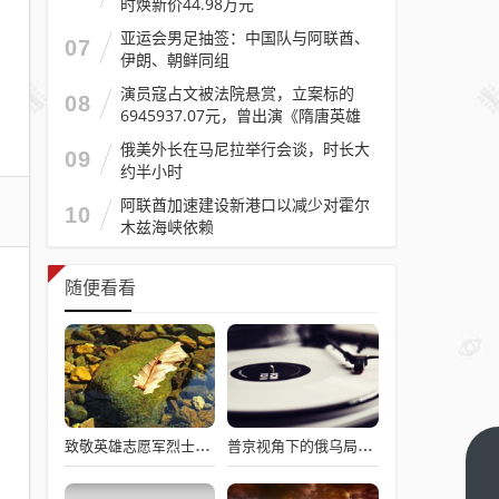
时焕新价44.98万元
亚运会男足抽签：中国队与阿联酋、
07
伊朗、朝鲜同组
演员寇占文被法院悬赏，立案标的
08
6945937.07元，曾出演《隋唐英雄
传》《逐玉》《镖人》等
俄美外长在马尼拉举行会谈，时长大
09
约半小时
阿联酋加速建设新港口以减少对霍尔
10
木兹海峡依赖
随便看看
致敬英雄志愿军烈士，过水门仪式展现最高礼遇
普京视角下的俄乌局势，西方间接介入的深度博弈与博弈解析
京
东：