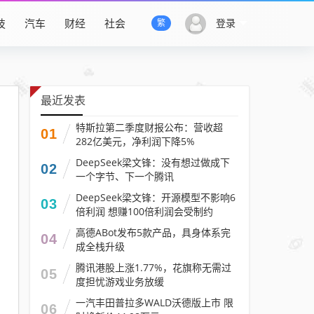
技
汽车
财经
社会
登录
繁
最近发表
特斯拉第二季度财报公布：营收超
01
282亿美元，净利润下降5%
DeepSeek梁文锋：没有想过做成下
02
一个字节、下一个腾讯
DeepSeek梁文锋：开源模型不影响6
03
倍利润 想赚100倍利润会受制约
高德ABot发布5款产品，具身体系完
04
成全栈升级
腾讯港股上涨1.77%，花旗称无需过
05
度担忧游戏业务放缓
一汽丰田普拉多WALD沃德版上市 限
06