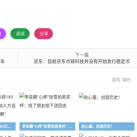
报
阅读
分享
下一篇
交车
京东：目前京东币链科技并没有开始发行稳定币
冠军
哪吒
哪吒汽车造车3年亏损183亿，多次被限消，创始人方运舟、张勇已被列为“老赖”
李亚鹏“心疼”张雪拍卖奖杯：找了朋友拍下送回去
赵心童，创造历史！