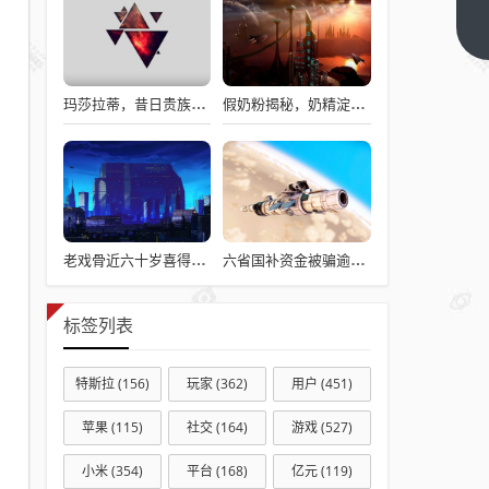
目前
下一
篇
京东
币链
玛莎拉蒂，昔日贵族梦想，今日价格亲民触手可及
假奶粉揭秘，奶精淀粉勾兑，流向何处？
科技
并没
有开
始发
行稳
定币
老戏骨近六十岁喜得龙凤胎，被误认作爷爷背后的故事揭秘
六省国补资金被骗逾亿，真相揭秘与违规操作背后的故事
标签列表
特斯拉
(156)
玩家
(362)
用户
(451)
苹果
(115)
社交
(164)
游戏
(527)
小米
(354)
平台
(168)
亿元
(119)