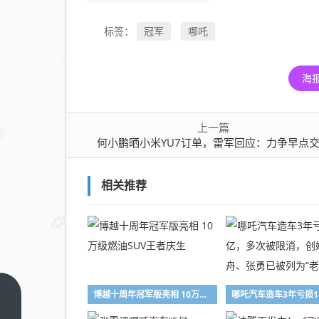
冠军
哪吒
标签：
海
上一篇
何小鹏晒小米YU7订单，雷军回应：力争早点
相关推荐
博越十周年冠军版亮相 10万级燃油SUV王者庆生
何小
鹏晒