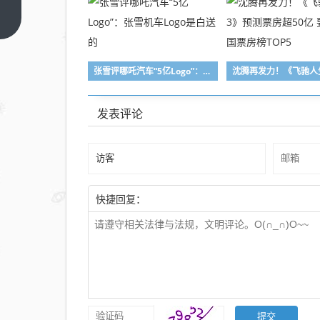
小米
上一
篇
YU7
订
张雪评哪吒汽车“5亿Logo”：张雪机车Logo是白送的
单，
雷军
回
发表评论
应：
力争
早点
交车
快捷回复：