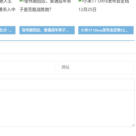
沈腾再发力！《飞驰人生3》预测票房超50亿 要杀入中国票房榜TOP5
张伟丽回应，普通成年男子是否能战胜她？
小米17 Ultra发布会定档12月25日