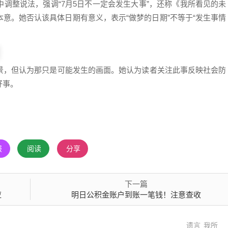
调整说法，强调“7月5日不一定会发生大事”，还称《我所看见的未
意。她否认该具体日期有意义，表示“做梦的日期”不等于“发生事情
景，但认为那只是可能发生的画面。她认为读者关注此事反映社会防
好事。
报
阅读
分享
下一篇
应
明日公积金账户到账一笔钱！注意查收
遗言
我所