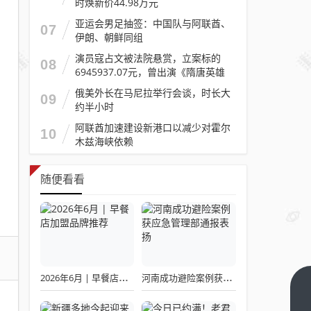
时焕新价44.98万元
亚运会男足抽签：中国队与阿联酋、
07
伊朗、朝鲜同组
演员寇占文被法院悬赏，立案标的
08
6945937.07元，曾出演《隋唐英雄
传》《逐玉》《镖人》等
俄美外长在马尼拉举行会谈，时长大
09
约半小时
阿联酋加速建设新港口以减少对霍尔
10
木兹海峡依赖
随便看看
2026年6月 | 早餐店加盟品牌推荐
河南成功避险案例获应急管理部通报表扬
明日
公积