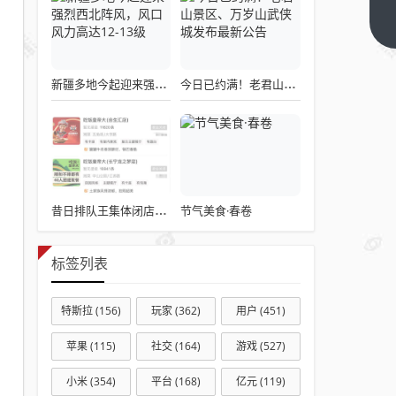
金账
下一
篇
户到
账一
新疆多地今起迎来强烈西北阵风，风口风力高达12-13级
今日已约满！老君山景区、万岁山武侠城发布最新公告
笔
钱！
注意
查收
节气美食·春卷
昔日排队王集体闭店风波波及浙江门店
标签列表
特斯拉
(156)
玩家
(362)
用户
(451)
苹果
(115)
社交
(164)
游戏
(527)
小米
(354)
平台
(168)
亿元
(119)