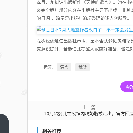
本月，龙树谅出版新作《天使的遗言》。她在书中
来完全版》部分内容在出版社主导下出版，非其本
的日期”，暗示是出版社编辑整理访谈内容所致。
龙树谅还通过出版社声明，虽不否认梦见灾难场
灾意识提升，若能借此提醒大家做好准备，也是
遗言
我所
标签：
海
上一篇
10月龄婴儿在展馆内喝奶瓶被赶出，官方回
10
相关推荐
月龄