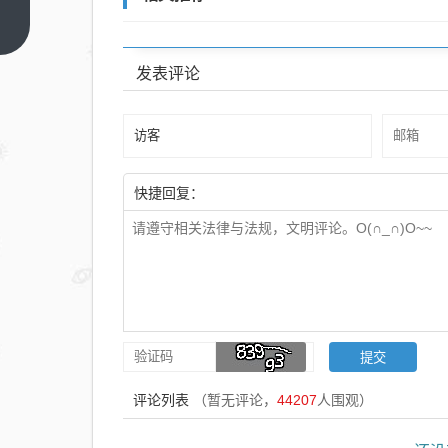
婴儿
上一
篇
在展
发表评论
馆内
喝奶
瓶被
赶
出，
快捷回复：
官方
回应
评论列表
（暂无评论，
44207
人围观）