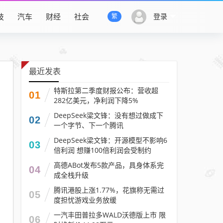
技
汽车
财经
社会
登录
繁
最近发表
特斯拉第二季度财报公布：营收超
01
282亿美元，净利润下降5%
DeepSeek梁文锋：没有想过做成下
02
一个字节、下一个腾讯
DeepSeek梁文锋：开源模型不影响6
03
倍利润 想赚100倍利润会受制约
高德ABot发布5款产品，具身体系完
04
成全栈升级
腾讯港股上涨1.77%，花旗称无需过
05
度担忧游戏业务放缓
一汽丰田普拉多WALD沃德版上市 限
06