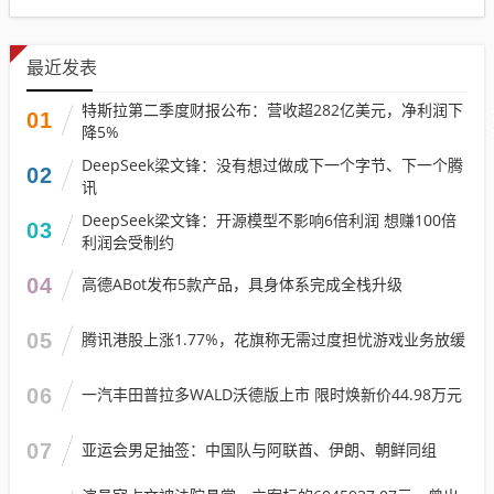
最近发表
特斯拉第二季度财报公布：营收超282亿美元，净利润下
01
降5%
DeepSeek梁文锋：没有想过做成下一个字节、下一个腾
02
讯
DeepSeek梁文锋：开源模型不影响6倍利润 想赚100倍
03
利润会受制约
04
高德ABot发布5款产品，具身体系完成全栈升级
05
腾讯港股上涨1.77%，花旗称无需过度担忧游戏业务放缓
06
一汽丰田普拉多WALD沃德版上市 限时焕新价44.98万元
07
亚运会男足抽签：中国队与阿联酋、伊朗、朝鲜同组