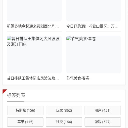
新疆多地今起迎来强烈西北阵风，风口风力高达12-13级
今日已约满！老君山景区、万岁山武侠城发布最新公告
节气美食·春卷
昔日排队王集体闭店风波波及浙江门店
标签列表
特斯拉
(156)
玩家
(362)
用户
(451)
苹果
(115)
社交
(164)
游戏
(527)