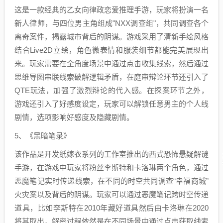
这是一款经典的乙女向律政恋爱推理手游，玩家将扮演一名
新人律师，
与四位男主角组成"NXX调查组"，共同调查各个
离奇案件，揭露城市背后的阴谋。游戏采用了清新手绘风格
结合Live2D立绘，角色微表情和服装细节都能完美展现出
来。玩家需要在全角度场景中通过点击收集线索，然后通过
思维导图串联线索破解逻辑矛盾，在庭审辩论环节还引入了
QTE玩法，加强了激烈辩论的代入感。在探案环节之外，
游戏还引入了好感度设定，玩家可以解锁任意男主的个人线
剧情，选项影响好感度及隐藏剧情。
5、《黑暗笔录》
该作品是开发纸嫁衣系列的工作室推出的
西式恐怖悬疑解谜
手游，在游戏中玩家将粉丝
李斯特
‌和卡洛琳两个角色，通过
恶魔笔记实时传递线索，在不同的时空共同调查“幸福商城”
火灾案以及背后的阴谋。玩家可以通过恶魔笔记跨时空传递
道具，比如李斯特在2010年藏好道具然后由卡洛琳在2020
将其取出，解密过程依然是在不同场景中通过点击获取线索