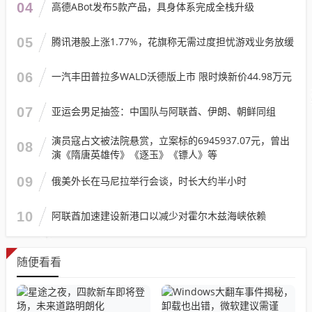
04
高德ABot发布5款产品，具身体系完成全栈升级
05
腾讯港股上涨1.77%，花旗称无需过度担忧游戏业务放缓
06
一汽丰田普拉多WALD沃德版上市 限时焕新价44.98万元
07
亚运会男足抽签：中国队与阿联酋、伊朗、朝鲜同组
演员寇占文被法院悬赏，立案标的6945937.07元，曾出
08
演《隋唐英雄传》《逐玉》《镖人》等
09
俄美外长在马尼拉举行会谈，时长大约半小时
10
阿联酋加速建设新港口以减少对霍尔木兹海峡依赖
随便看看