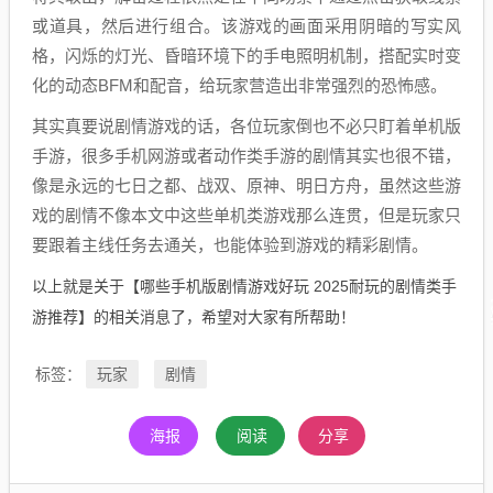
或道具，然后进行组合。该游戏的画面采用阴暗的写实风
格，闪烁的灯光、昏暗环境下的手电照明机制，搭配实时变
化的动态BFM和配音，给玩家营造出非常强烈的恐怖感。
其实真要说剧情游戏的话，各位玩家倒也不必只盯着单机版
手游，很多手机网游或者动作类手游的剧情其实也很不错，
像是永远的七日之都、战双、原神、明日方舟，虽然这些游
戏的剧情不像本文中这些单机类游戏那么连贯，但是玩家只
要跟着主线任务去通关，也能体验到游戏的精彩剧情。
以上就是关于【哪些手机版剧情游戏好玩 2025耐玩的剧情类手
游推荐】的相关消息了，希望对大家有所帮助！
玩家
剧情
标签：
海报
阅读
分享