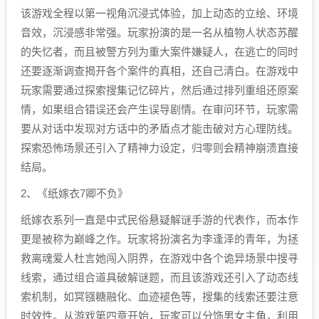
该游戏全程以
第一视角沉浸式体验，加上动态的立绘、环境
音效，沉浸感非常强。玩家扮演的是一名从植物人状态苏醒
的失忆者，而且被警方列为重大案件嫌疑人，在逃亡的同时
还要逐渐调查揭开各个案件的真相，还自己清白。在游戏中
玩家需要通过探索搜集记忆碎片，然后通过排列重组还原案
情，如果组合错误还会产生误导剧情。在审问环节，玩家需
要从对话中发现对方话中的矛盾点才能击破对方心理防线。
探索恐怖场景还引入了
精神力设定，归零则会精神崩溃直接
结局。
2、《纸嫁衣7卿不负》
纸嫁衣系列一直是中式民俗悬疑解谜手游的代表作，而本作
更是被称为巅峰之作。玩家将扮演
名为‌
李逢泽
‌的青年，为拯
救离魂爱人‌
杜言她
‌闯入阴界，在游戏中各个诡异场景中搜寻
线索，通过组合道具破解谜题，而且该游戏还引入了动态线
索机制，如冥镪糖融化、血迹褪色等，搜集的线索还要注意
时效性。从游戏第四章开始，玩家可以分饰男女主角，利用