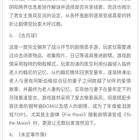
阴阳两界信息差协作解谜并选择是否共享线索，而这也揭示
了男女主角双反派的设定，从各怀鬼胎到逐渐变成真爱的转
折让剧情党玩家大呼过瘾。
3、《去月球》
这是一款完全摒弃了战斗环节的剧情类手游，玩家仅需要通
过
点击场景物品
、收集
照片、日记等道具推进剧情。游戏剧
情采用独特的倒叙模式，玩家扮演的医生利用仪器侵入临终
老人
约翰尼的记忆，
从约翰尼晚年回溯至童年，‌逐渐拼凑出
老人与患有阿斯伯格综合征的妻子‌之间跨越了50年的爱情
故事，并最终为老人重构记忆，实现他与妻子在童年定下的
月球重逢誓言。游戏虽然采用了复古像素画风，但是搭配多
首优美的钢琴曲BGM以及感人的剧情，成为了年度催泪游
戏TOP1，尤其是主旋律《For River》随着剧情演变成《
To
the Moon
》时，更是让无数玩家潸然泪下。
4、《未定事件簿》