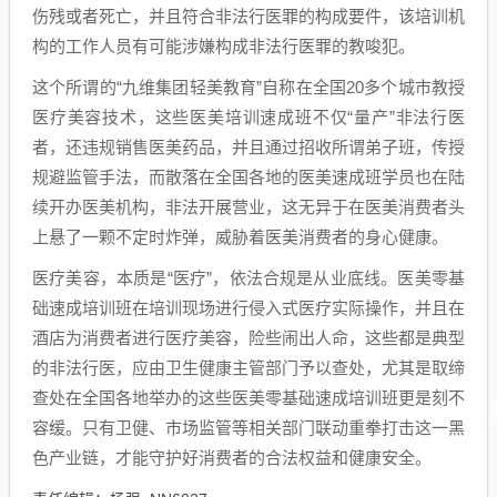
伤残或者死亡，并且符合非法行医罪的构成要件，该培训机
构的工作人员有可能涉嫌构成非法行医罪的教唆犯。
这个所谓的“九维集团轻美教育”自称在全国20多个城市教授
医疗美容技术，这些医美培训速成班不仅“量产”非法行医
者，还违规销售医美药品，并且通过招收所谓弟子班，传授
规避监管手法，而散落在全国各地的医美速成班学员也在陆
续开办医美机构，非法开展营业，这无异于在医美消费者头
上悬了一颗不定时炸弹，威胁着医美消费者的身心健康。
医疗美容，本质是“医疗”，依法合规是从业底线。医美零基
础速成培训班在培训现场进行侵入式医疗实际操作，并且在
酒店为消费者进行医疗美容，险些闹出人命，这些都是典型
的非法行医，应由卫生健康主管部门予以查处，尤其是取缔
查处在全国各地举办的这些医美零基础速成培训班更是刻不
容缓。只有卫健、市场监管等相关部门联动重拳打击这一黑
色产业链，才能守护好消费者的合法权益和健康安全。