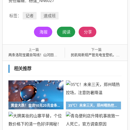
责任编辑：杨强_NN6027
记者
速成班
标签：
海报
阅读
分享
上一篇
下一篇
两条洛阳宝藏自驾线！山河田园美成童话，好吃好逛原地封神！
民航局新规严管充电宝登机，无3C认证或召回批次即禁飞
相关推荐
黄金大跌！金店10克20克金条不到3小时卖光，店员：自己也打算买点
35℃！未来三天，郑州晴热控场，注意防暑降温