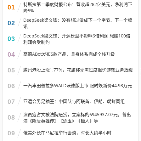
特斯拉第二季度财报公布：营收超282亿美元，净利润下
01
降5%
DeepSeek梁文锋：没有想过做成下一个字节、下一个腾
02
讯
DeepSeek梁文锋：开源模型不影响6倍利润 想赚100倍
03
利润会受制约
04
高德ABot发布5款产品，具身体系完成全栈升级
05
腾讯港股上涨1.77%，花旗称无需过度担忧游戏业务放缓
06
一汽丰田普拉多WALD沃德版上市 限时焕新价44.98万元
07
亚运会男足抽签：中国队与阿联酋、伊朗、朝鲜同组
演员寇占文被法院悬赏，立案标的6945937.07元，曾出
08
演《隋唐英雄传》《逐玉》《镖人》等
09
俄美外长在马尼拉举行会谈，时长大约半小时