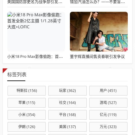
美国国防部更名为战争部引发关注热议
错加汽油怎么办？——不要盲目混合使用不同标号汽油
董宇辉直播间售卖春联引发争议
小米18 Pro Max影像偷跑：首发全新2亿主摄 1/1.28英寸大底+LOFIC
标签列表
特斯拉
(156)
玩家
(362)
用户
(451)
苹果
(115)
社交
(164)
游戏
(527)
小米
(354)
平台
(168)
亿元
(119)
伊朗
(126)
美国
(137)
万元
(323)