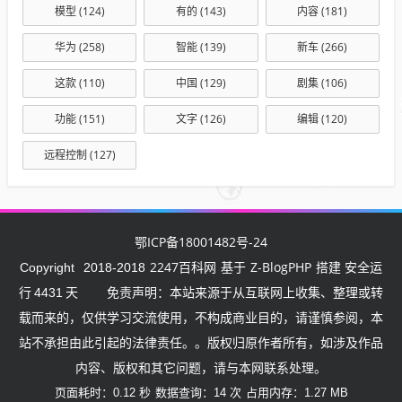
模型
(124)
有的
(143)
内容
(181)
华为
(258)
智能
(139)
新车
(266)
这款
(110)
中国
(129)
剧集
(106)
功能
(151)
文字
(126)
编辑
(120)
远程控制
(127)
鄂ICP备18001482号-24
2247百科网
Z-BlogPHP
Copyright
2018-2018
基于
搭建 安全运
行
4431
天
免责声明：本站来源于从互联网上收集、整理或转
载而来的，仅供学习交流使用，不构成商业目的，请谨慎参阅，本
站不承担由此引起的法律责任。。版权归原作者所有，如涉及作品
内容、版权和其它问题，请与本网联系处理。
页面耗时：0.12 秒
数据查询：14 次
占用内存：1.27 MB