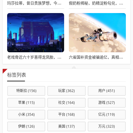
玛莎拉蒂，昔日贵族梦想，今日价格亲民触手可及
假奶粉揭秘，奶精淀粉勾兑，流向何处？
老戏骨近六十岁喜得龙凤胎，被误认作爷爷背后的故事揭秘
六省国补资金被骗逾亿，真相揭秘与违规操作背后的故事
标签列表
特斯拉
(156)
玩家
(362)
用户
(451)
苹果
(115)
社交
(164)
游戏
(527)
小米
(354)
平台
(168)
亿元
(119)
伊朗
(126)
美国
(137)
万元
(323)