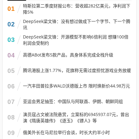
特斯拉第二季度财报公布：营收超282亿美元，净利润下
01
降5%
DeepSeek梁文锋：没有想过做成下一个字节、下一个腾
02
讯
DeepSeek梁文锋：开源模型不影响6倍利润 想赚100倍
03
利润会受制约
04
高德ABot发布5款产品，具身体系完成全栈升级
05
腾讯港股上涨1.77%，花旗称无需过度担忧游戏业务放缓
06
一汽丰田普拉多WALD沃德版上市 限时焕新价44.98万元
07
亚运会男足抽签：中国队与阿联酋、伊朗、朝鲜同组
演员寇占文被法院悬赏，立案标的6945937.07元，曾出
08
演《隋唐英雄传》《逐玉》《镖人》等
09
俄美外长在马尼拉举行会谈，时长大约半小时