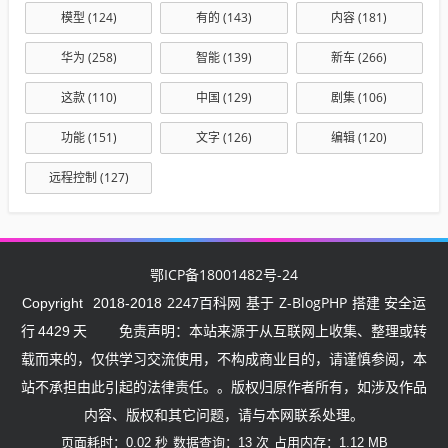
模型
(124)
有的
(143)
内容
(181)
华为
(258)
智能
(139)
新车
(266)
这款
(110)
中国
(129)
剧集
(106)
功能
(151)
文字
(126)
编辑
(120)
远程控制
(127)
鄂ICP备18001482号-24
2247百科网
Z-BlogPHP
Copyright
2018-2018
基于
搭建 安全运
行
4429
天
免责声明：本站来源于从互联网上收集、整理或转
载而来的，仅供学习交流使用，不构成商业目的，请谨慎参阅，本
站不承担由此引起的法律责任。。版权归原作者所有，如涉及作品
内容、版权和其它问题，请与本网联系处理。
页面耗时：0.02 秒
数据查询：13 次
占用内存：1.12 MB