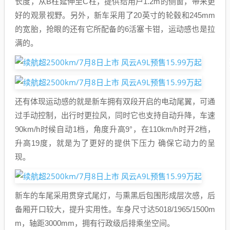
长度，从B柱延伸至C柱，提供给用户1.2m的侧窗，带来更
好的观景视野。另外，新车采用了20英寸的轮毂和245mm
的宽胎，抢眼的还有它所配备的6活塞卡钳，运动感也是拉
满的。
还有体现运动感的就是新车拥有双段开启的电动尾翼，可通
过手动控制，出行时更拉风，同时它也支持自动升降，车速
90km/h时候自动1档，角度升高9°，在110km/h时开2档，
升高19度，就是为了更好的提供下压力 确保它动力的呈
现。
新车的车尾采用贯穿式尾灯，与熏黑后包围形成层次感，后
备厢开口较大，提升实用性。车身尺寸达5018/1965/1500m
m，轴距3000mm，拥有行政级后排乘坐空间。