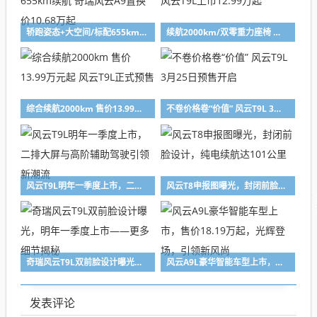
轿跑姿态+大空间/标配655km续航 奇瑞风云A9置换价10.68万起
续航2000km/双零重力座椅 风云T9L上市12.99万起
综合续航2000km 售价13.99万元起 风云T9L正式预售
不卷价格卷“价值” 风云T9L 3月25日预售开启 ​
风云T9L明年一季度上市，二排大屏与高阶辅助驾驶引领新潮流
风云T8申报图曝光，封闭前脸设计，纯电续航达101公里
奇瑞风云T9L双前脸设计曝光，明年一季度上市——更多细节揭秘
风云A9L豪华智能车型上市，售价18.19万起，光辉登场，引领新风尚
发表评论