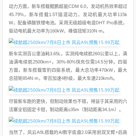
动力方面，新车搭载鲲鹏超能CDM 6.0，发动机热效率超过
45.79%，新车搭载1.5T插混动力，发动机最大功率115k
W，配备磷酸铁锂电池。采用无级超级电混DHT Pro系统，
驱动电机最大功率为160kW，峰值扭矩310N·m。
新车实测百公里油耗3.65L，实测纯电续航260公里以上，满
油满电续航2500km+，30%-80%快充仅需14.5分钟。四驱
方面，新车搭载雪豹四驱系统，最大总功率470kW，最大
总扭矩854N·m，零百加速4秒级，最大车速210km/h。
尽管新车跑的更快，但制动效果也不错，得益于其采用的六
活塞全铝固定卡钳，制动距离≤35m（制动距离34.1m）。
当然了，风云A9L搭载的AI数字底盘2.0采用前双叉臂+后高