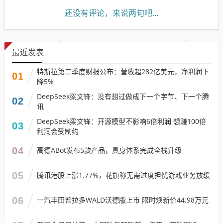
还没有评论，来说两句吧...
最近发表
特斯拉第二季度财报公布：营收超282亿美元，净利润下
01
降5%
DeepSeek梁文锋：没有想过做成下一个字节、下一个腾
02
讯
DeepSeek梁文锋：开源模型不影响6倍利润 想赚100倍
03
利润会受制约
04
高德ABot发布5款产品，具身体系完成全栈升级
05
腾讯港股上涨1.77%，花旗称无需过度担忧游戏业务放缓
06
一汽丰田普拉多WALD沃德版上市 限时焕新价44.98万元