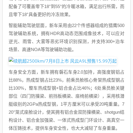
配备了可覆盖零下18°到55°的冷暖冰箱，满足出行所需，而
且零下18°具备更好的冷冻效果。
智能辅助驾驶层面，新车采用由22个传感器组成的猎鹰500
驾驶辅助系统，拥有HDR高动态范围成像技术，可以应对
逆光、雨雪、大雾等恶劣环境识别探测，并支持300+泊车
场景、高速NOA等驾驶辅助功能。
车身安全方面，新车拥有磐石车身2.0加持，高强度钢铝占
比88%，热成型钢占比23%，前乘员舱核心骨架热成型钢占
比100%，整车热成型钢+铝合金占比46%；6处乘员舱关键
部位（四门防撞梁、前挡板横梁、座椅前横梁），采用核潜
艇级别的2GPa热成型钢，1平方厘米可以承受20吨重量。7
20°笼式座舱设计，使其拥有铝合金双防撞横梁、shotgun结
构设计、铝合金加强梁、一体式热成型门环设计、高真空一
体压铸技术，提供车身安全性，也大大减轻了车身重量。