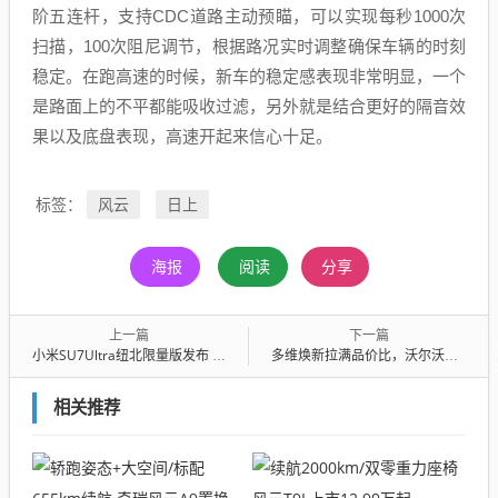
阶五连杆，支持CDC道路主动预瞄，可以实现每秒1000次
扫描，100次阻尼调节，根据路况实时调整确保车辆的时刻
稳定。在跑高速的时候，新车的稳定感表现非常明显，一个
是路面上的不平都能吸收过滤，另外就是结合更好的隔音效
果以及底盘表现，高速开起来信心十足。
风云
日上
标签：
海报
阅读
分享
上一篇
下一篇
小米SU7Ultra纽北限量版发布 定价81.49万元
多维焕新拉满品价比，沃尔沃全新XC60售价25.49万起
相关推荐