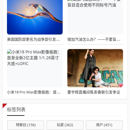
美国国防部更名为战争部引发关注热议
错加汽油怎么办？——不要盲目混合使用不同标号汽油
董宇辉直播间售卖春联引发争议
小米18 Pro Max影像偷跑：首发全新2亿主摄 1/1.28英寸大底+LOFIC
标签列表
特斯拉
(156)
玩家
(362)
用户
(451)