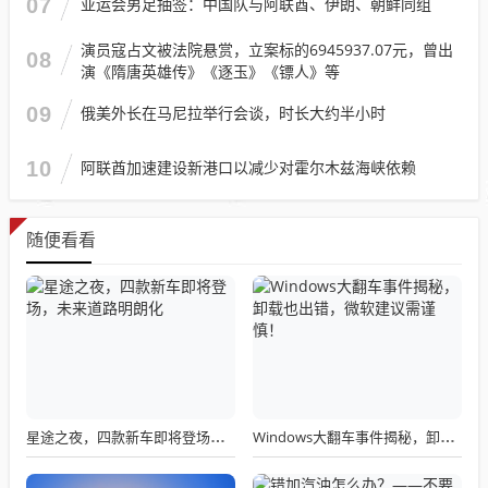
07
亚运会男足抽签：中国队与阿联酋、伊朗、朝鲜同组
演员寇占文被法院悬赏，立案标的6945937.07元，曾出
08
演《隋唐英雄传》《逐玉》《镖人》等
09
俄美外长在马尼拉举行会谈，时长大约半小时
10
阿联酋加速建设新港口以减少对霍尔木兹海峡依赖
随便看看
星途之夜，四款新车即将登场，未来道路明朗化
Windows大翻车事件揭秘，卸载也出错，微软建议需谨慎！