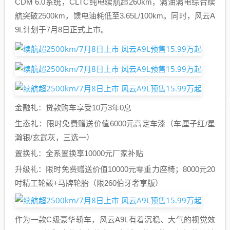
CDM 6.0系统，CLTC纯电续航超260km，满油满电综合续
航突破2500km，馈电油耗低至3.65L/100km。同时，风云A
9L计划于7月8日正式上市。
金融礼：贷款购车享受10万3年0息
生态礼：限时免费赠送价值6000元高定车漆（车厘子红/星
瀚银/玄武灰，三选一）
置换礼：全系置换享10000元厂家补贴
升级礼：限时免费赠送价值10000元零重力座椅；8000元20
吋精工轮毂+马牌轮胎（限260伯牙奢享版）
作为一款C级豪华轿车，风云A9L有着沉稳、大气的视觉效