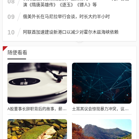
08
演《隋唐英雄传》《逐玉》《镖人》等
09
俄美外长在马尼拉举行会谈，时长大约半小时
10
阿联酋加速建设新港口以减少对霍尔木兹海峡依赖
随便看看
A股董事长辞职背后的故事，薪资不满意引发争议
土耳其议会惊现暴力冲突，议员互撕引发全球瞩目