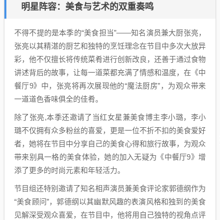
明星阵容：美食与艺术的双重奏鸣
不得不提的是本季的“美食担当”——知名演员兼大厨张亮，
张亮以其精湛的厨艺和独特的烹饪理念在节目中多次大放异
彩，他不仅擅长将传统菜肴进行创新改良，还善于通过食物
讲述背后的故事，让每一道菜都充满了情感和温度，在《中
餐厅9》中，张亮将再次展现他的“魔法厨房”，为观众带来
一道道色香味俱全的佳肴。
除了张亮,本季还邀请了当红女星兼美食博主李小璐，李小
璐不仅拥有众多粉丝的喜爱，更是一位不折不扣的美食爱好
者，她将在节目中分享自己的美食心得和旅行故事，为观众
带来别具一格的美食体验，她的加入无疑为《中餐厅9》增
添了更多的时尚元素和年轻活力。
节目组还特别邀请了知名相声演员兼美食评论家郭德纲作为
“美食顾问”，郭德纲以其幽默风趣的表演风格和独到的美食
见解深受观众喜爱，在节目中，他将用自己独特的视角点评