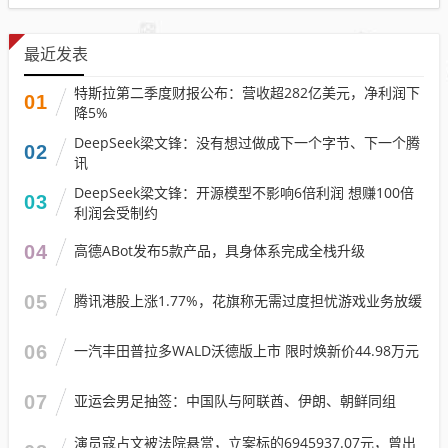
最近发表
特斯拉第二季度财报公布：营收超282亿美元，净利润下
01
降5%
DeepSeek梁文锋：没有想过做成下一个字节、下一个腾
02
讯
DeepSeek梁文锋：开源模型不影响6倍利润 想赚100倍
03
利润会受制约
04
高德ABot发布5款产品，具身体系完成全栈升级
05
腾讯港股上涨1.77%，花旗称无需过度担忧游戏业务放缓
06
一汽丰田普拉多WALD沃德版上市 限时焕新价44.98万元
07
亚运会男足抽签：中国队与阿联酋、伊朗、朝鲜同组
演员寇占文被法院悬赏，立案标的6945937.07元，曾出