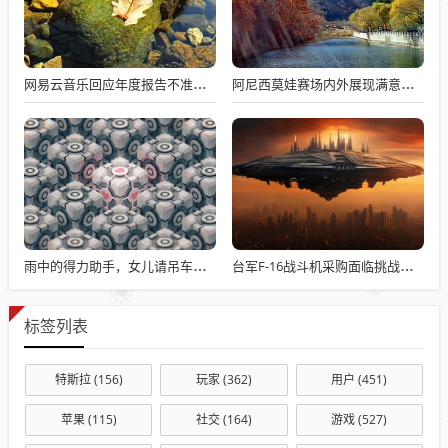
网易云音乐回应年度报告不准争议，数据与情感对接的精准之道
阿尼西莫娃赛场内外展现满意与期待，自信闪耀全场
雨中的得力助手，女儿请吊车助父母快速收玉米
台军F-16战斗机采购面临挑战与困境
标签列表
特斯拉
(156)
玩家
(362)
用户
(451)
苹果
(115)
社交
(164)
游戏
(527)