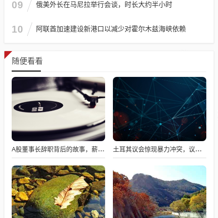
09
俄美外长在马尼拉举行会谈，时长大约半小时
10
阿联酋加速建设新港口以减少对霍尔木兹海峡依赖
随便看看
A股董事长辞职背后的故事，薪资不满意引发争议
土耳其议会惊现暴力冲突，议员互撕引发全球瞩目