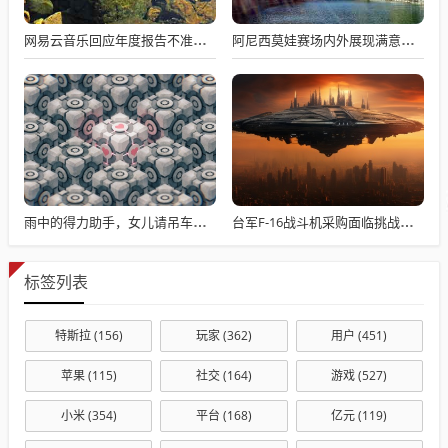
网易云音乐回应年度报告不准争议，数据与情感对接的精准之道
阿尼西莫娃赛场内外展现满意与期待，自信闪耀全场
雨中的得力助手，女儿请吊车助父母快速收玉米
台军F-16战斗机采购面临挑战与困境
标签列表
特斯拉
(156)
玩家
(362)
用户
(451)
苹果
(115)
社交
(164)
游戏
(527)
小米
(354)
平台
(168)
亿元
(119)