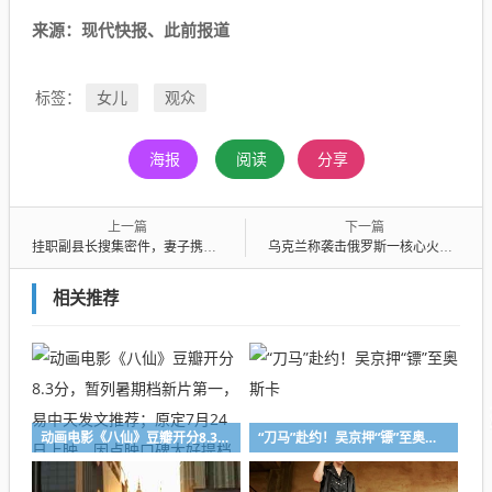
来
源：现代快报、此前报道
女儿
观众
标签：
海报
阅读
分享
上一篇
下一篇
挂职副县长搜集密件，妻子携复印件出境，双双获刑
乌克兰称袭击俄罗斯一核心火药厂，是俄军主要炸药供应商之一，该厂已暂停运营
相关推荐
动画电影《八仙》豆瓣开分8.3分，暂列暑期档新片第一，易中天发文推荐；原定7月24日上映，因点映口碑太好提档至7月18日
“刀马”赴约！吴京押“镖”至奥斯卡