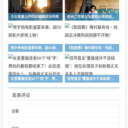
王石首度公开回应婚姻状况传闻
杭州二年级女生提前出现痘痘，家长和老师共同关注青春期健康问题
贺岁档电影盛宴来袭，超50部影片即将上映！
《梨园春》俺村最有戏・戏超总决赛热闹到挪不开眼！
女星董璇连发66个“哈”字：费妈的暑假要结束了！此前透露因女儿，与再婚丈夫分开住
倪萍直言“董璇或许不该结婚”：她在处理孩子和新婚丈夫关系上不够智慧
发表评论