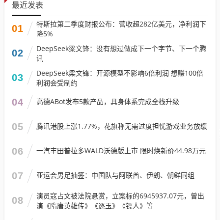
最近发表
特斯拉第二季度财报公布：营收超282亿美元，净利润下
01
降5%
DeepSeek梁文锋：没有想过做成下一个字节、下一个腾
02
讯
DeepSeek梁文锋：开源模型不影响6倍利润 想赚100倍
03
利润会受制约
04
高德ABot发布5款产品，具身体系完成全栈升级
05
腾讯港股上涨1.77%，花旗称无需过度担忧游戏业务放缓
06
一汽丰田普拉多WALD沃德版上市 限时焕新价44.98万元
07
亚运会男足抽签：中国队与阿联酋、伊朗、朝鲜同组
演员寇占文被法院悬赏，立案标的6945937.07元，曾出
08
演《隋唐英雄传》《逐玉》《镖人》等