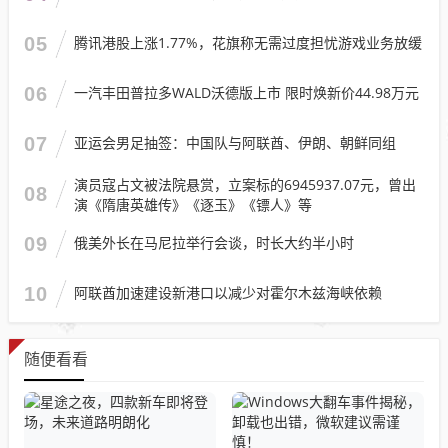
05
腾讯港股上涨1.77%，花旗称无需过度担忧游戏业务放缓
06
一汽丰田普拉多WALD沃德版上市 限时焕新价44.98万元
07
亚运会男足抽签：中国队与阿联酋、伊朗、朝鲜同组
演员寇占文被法院悬赏，立案标的6945937.07元，曾出
08
演《隋唐英雄传》《逐玉》《镖人》等
09
俄美外长在马尼拉举行会谈，时长大约半小时
10
阿联酋加速建设新港口以减少对霍尔木兹海峡依赖
随便看看