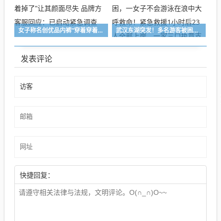
女子称名创优品内裤“穿着穿着掉了”让其颜面尽失 品牌方客服回应：已启动紧急调查
武汉东湖突发！多名游客被困，一女子不会游泳在浪中大呼救命！紧急救援1小时后23人全部上岸，一家三口执意支付“救援费”被民警微笑婉拒
发表评论
快捷回复：