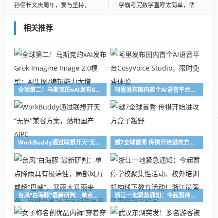
孙俪长文庆周年，爱与坚持，谣言止步
学霸考完数学直呼太简单，估分140，揭秘数学之美的奥秘
相关推荐
全球第二！马斯克的xAI发布Grok Imagine Image 2.0模型：AI生图/编辑能力大增
阿里发布国内首个AI语音平台CosyVoice Studio，限时免费体验
WorkBuddy通过联想开天“无界”兼容方案，落地国产AIPC
越7全球首秀 传祺开始进攻方盒子越野
台风“白海豚”最新研判：单点降雨具有极端性，局部风力或超“巴威”，暴雨大暴雨来袭，安徽全省16市启动防台风四级应急响应
浙江一地紧急通知：今起暂停学校聚集性活动、校外培训机构线下教育活动！浙江最强风雨时段已锁定