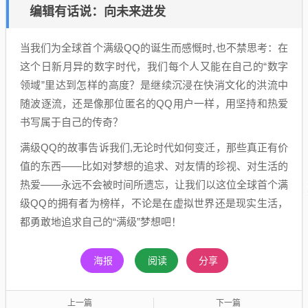
编辑有话说：向未来进发
当我们为全球首个满级QQ的诞生而感慨时,也不禁思考：在
这个日新月异的数字时代，我们每个人又能在自己的“数字
领域”里达到怎样的高度？是继续沉浸在快消文化的洪流中
随波逐流，还是像那位匿名的QQ用户一样，用坚持和热爱
书写属于自己的传奇？
满级QQ的故事告诉我们,无论时代如何变迁，那些真正有价
值的东西——比如对梦想的追求、对友情的珍视、对生活的
热爱——永远不会被时间所遗忘，让我们以这位全球首个满
级QQ的拥有者为榜样，不论是在虚拟世界还是现实生活，
都勇敢地追求自己的“满级”梦想吧！
海报
阅读
分享
上一篇
下一篇