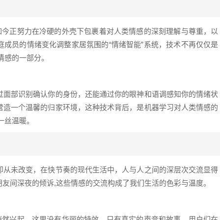
，如今正努力在冷硬的外壳下包裹着对人类情感的深刻理解与尊重，以
庭成员的情绪变化调整家居氛围的“情绪智能”系统，技术不再仅仅是
情感的一部分。
过面部识别确认你的身份，还能通过你的眼神和语调感知你的情绪状
营造一个温馨的归家环境，这种技术背后，是机器学习对人类情感的
一丝温暖。
却从未改变，在快节奏的现代生活中，人与人之间的深层次交流显得
朋友间深夜的倾诉,这些情感的交流构成了我们生活的色彩与温度。
区悄然兴起，这里没有华丽的特效，只有真实的声音和故事，用户们在