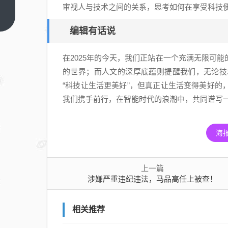
严重
审视人与技术之间的关系，思考如何在享受科技便
违纪
上一
篇
违
编辑有话说
法，
马品
在2025年的今天，我们正站在一个充满无限可
高任
的世界；而人文的深厚底蕴则提醒我们，无论技
上被
“科技让生活更美好”，但真正让生活变得美好
查！
我们携手前行，在智能时代的浪潮中，共同谱写
海
上一篇
涉嫌严重违纪违法，马品高任上被查！
相关推荐