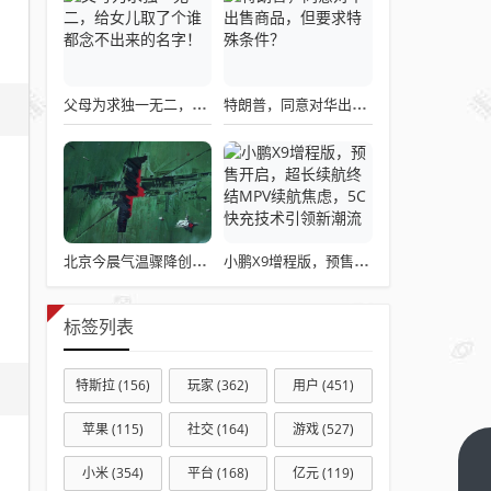
父母为求独一无二，给女儿取了个谁都念不出来的名字！
特朗普，同意对华出售商品，但要求特殊条件？
北京今晨气温骤降创新低，零下0.8℃的寒冷天气
小鹏X9增程版，预售开启，超长续航终结MPV续航焦虑，5C快充技术引领新潮流
标签列表
特斯拉
(156)
玩家
(362)
用户
(451)
苹果
(115)
社交
(164)
游戏
(527)
破冰
小米
(354)
平台
(168)
亿元
(119)