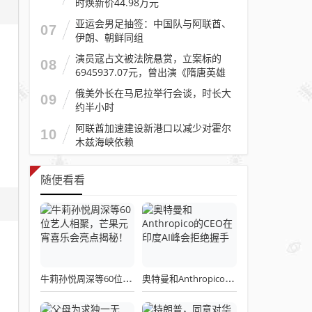
时焕新价44.98万元
亚运会男足抽签：中国队与阿联酋、
07
伊朗、朝鲜同组
演员寇占文被法院悬赏，立案标的
08
6945937.07元，曾出演《隋唐英雄
传》《逐玉》《镖人》等
俄美外长在马尼拉举行会谈，时长大
09
约半小时
阿联酋加速建设新港口以减少对霍尔
10
木兹海峡依赖
随便看看
牛莉孙悦周深等60位艺人相聚，芒果元宵喜乐会亮点揭秘！
奥特曼和Anthropico的CEO在印度AI峰会拒绝握手