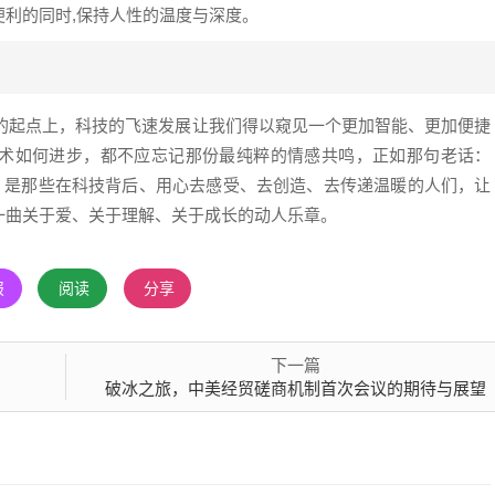
利的同时,保持人性的温度与深度。
能的起点上，科技的飞速发展让我们得以窥见一个更加智能、更加便捷
术如何进步，都不应忘记那份最纯粹的情感共鸣，正如那句老话：
的，是那些在科技背后、用心去感受、去创造、去传递温暖的人们，让
一曲关于爱、关于理解、关于成长的动人乐章。
报
阅读
分享
下一篇
破冰之旅，中美经贸磋商机制首次会议的期待与展望