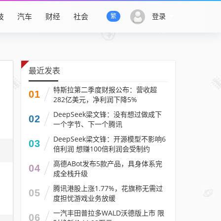
技
汽车
财经
社会
登录
繁
最近发表
特斯拉第二季度财报公布：营收超
01
282亿美元，净利润下降5%
DeepSeek梁文锋：没有想过做成下
02
一个字节、下一个腾讯
DeepSeek梁文锋：开源模型不影响6
03
倍利润 想赚100倍利润会受制约
高德ABot发布5款产品，具身体系完
04
成全栈升级
腾讯港股上涨1.77%，花旗称无需过
05
度担忧游戏业务放缓
一汽丰田普拉多WALD沃德版上市 限
06