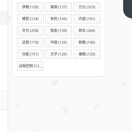
之
伊朗
(126)
美国
(137)
万元
(323)
旅，
下一
篇
中美
模型
(124)
有的
(143)
内容
(181)
经贸
华为
(258)
智能
(139)
新车
(266)
磋商
机制
这款
(110)
中国
(129)
剧集
(106)
首次
功能
(151)
文字
(126)
编辑
(120)
会议
的期
远程控制
(127)
待与
展望