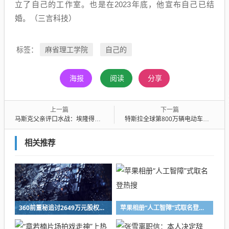
立了自己的工作室。也是在2023年底，他宣布自己已结
婚。（三言科技）
麻省理工学院
自己的
标签：
海报
阅读
分享
上一篇
下一篇
马斯克父亲评口水战：埃隆得接受自己不是“统帅”
特斯拉全球第800万辆电动车下线
相关推荐
360前董秘追讨2649万元股权激励，集团回应：支持依法解决
苹果相册“人工智障”式取名登热搜