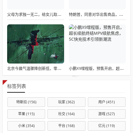
父母为求独一无二，给女儿取了个谁都念不出来的名字！
特朗普，同意对华出售商品，但要求特殊条件？
北京今晨气温骤降创新低，零下0.8℃的寒冷天气
小鹏X9增程版，预售开启，超长续航终结MPV续航焦虑，5C快充技术引领新潮流
标签列表
特斯拉
(156)
玩家
(362)
用户
(451)
苹果
(115)
社交
(164)
游戏
(527)
小米
(354)
平台
(168)
亿元
(119)