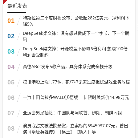
最近发表
特斯拉第二季度财报公布：营收超282亿美元，净利润下
01
降5%
DeepSeek梁文锋：没有想过做成下一个字节、下一个腾
02
讯
DeepSeek梁文锋：开源模型不影响6倍利润 想赚100倍
03
利润会受制约
04
高德ABot发布5款产品，具身体系完成全栈升级
05
腾讯港股上涨1.77%，花旗称无需过度担忧游戏业务放缓
06
一汽丰田普拉多WALD沃德版上市 限时焕新价44.98万元
07
亚运会男足抽签：中国队与阿联酋、伊朗、朝鲜同组
演员寇占文被法院悬赏，立案标的6945937.07元，曾出
08
演《隋唐英雄传》《逐玉》《镖人》等