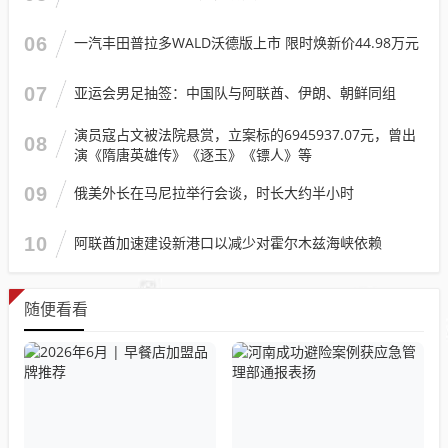
06
一汽丰田普拉多WALD沃德版上市 限时焕新价44.98万元
07
亚运会男足抽签：中国队与阿联酋、伊朗、朝鲜同组
演员寇占文被法院悬赏，立案标的6945937.07元，曾出
08
演《隋唐英雄传》《逐玉》《镖人》等
09
俄美外长在马尼拉举行会谈，时长大约半小时
10
阿联酋加速建设新港口以减少对霍尔木兹海峡依赖
随便看看