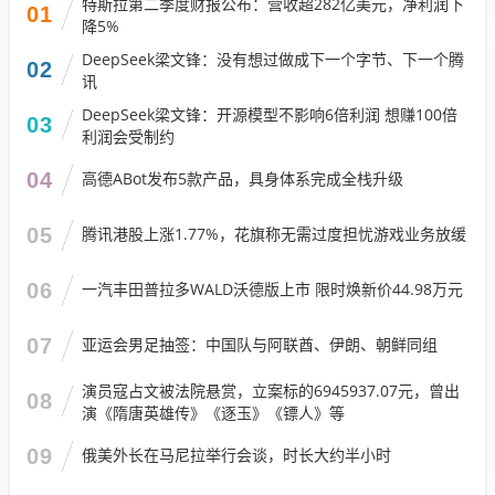
特斯拉第二季度财报公布：营收超282亿美元，净利润下
01
降5%
DeepSeek梁文锋：没有想过做成下一个字节、下一个腾
02
讯
DeepSeek梁文锋：开源模型不影响6倍利润 想赚100倍
03
利润会受制约
04
高德ABot发布5款产品，具身体系完成全栈升级
05
腾讯港股上涨1.77%，花旗称无需过度担忧游戏业务放缓
06
一汽丰田普拉多WALD沃德版上市 限时焕新价44.98万元
07
亚运会男足抽签：中国队与阿联酋、伊朗、朝鲜同组
演员寇占文被法院悬赏，立案标的6945937.07元，曾出
08
演《隋唐英雄传》《逐玉》《镖人》等
09
俄美外长在马尼拉举行会谈，时长大约半小时