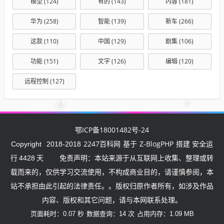
模型
(124)
有的
(143)
内容
(181)
华为
(258)
智能
(139)
新车
(266)
这款
(110)
中国
(129)
剧集
(106)
功能
(151)
文字
(126)
编辑
(120)
远程控制
(127)
鄂ICP备18001482号-24
2247百科网
Z-BlogPHP
Copyright
2018-2018
基于
搭建 安全运
行
4428
天
免责声明：本站来源于从互联网上收集、整理或转
载而来的，仅供学习交流使用，不构成商业目的，请谨慎参阅，本
站不承担由此引起的法律责任。。版权归原作者所有，如涉及作品
内容、版权和其它问题，请与本网联系处理。
页面耗时：0.07 秒
数据查询：14 次
占用内存：1.09 MB