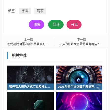
宇宙
玩家
标签：
海报
阅读
分享
上一篇
下一篇
现代战舰国服内测资格获取方式 现代战舰国服版什么时候上线
jojo的奇妙大冒险游戏有哪些2025 jojo奇妙冒险手游排行榜分享
相关推荐
弧光猎人预约方式汇总及核心玩法详细介绍
2026年热门捉迷藏手游推荐：好玩又上瘾的躲猫猫游戏合集