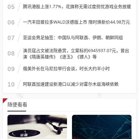
05
腾讯港股上涨1.77%，花旗称无需过度担忧游戏业务放缓
06
一汽丰田普拉多WALD沃德版上市 限时焕新价44.98万元
07
亚运会男足抽签：中国队与阿联酋、伊朗、朝鲜同组
演员寇占文被法院悬赏，立案标的6945937.07元，曾出
08
演《隋唐英雄传》《逐玉》《镖人》等
09
俄美外长在马尼拉举行会谈，时长大约半小时
10
阿联酋加速建设新港口以减少对霍尔木兹海峡依赖
随便看看