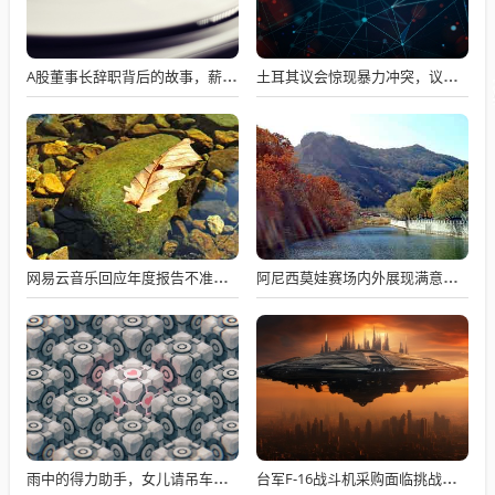
A股董事长辞职背后的故事，薪资不满意引发争议
土耳其议会惊现暴力冲突，议员互撕引发全球瞩目
网易云音乐回应年度报告不准争议，数据与情感对接的精准之道
阿尼西莫娃赛场内外展现满意与期待，自信闪耀全场
雨中的得力助手，女儿请吊车助父母快速收玉米
台军F-16战斗机采购面临挑战与困境