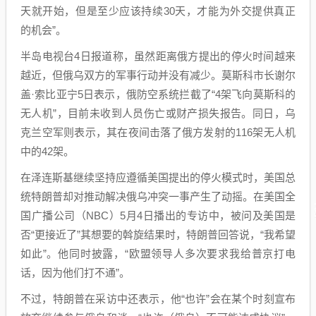
天就开始，但是至少应该持续30天，才能为外交提供真正
的机会”。
半岛电视台4日报道称，虽然距离俄方提出的停火时间越来
越近，但俄乌双方的军事行动并没有减少。莫斯科市长谢尔
盖·索比亚宁5日表示，俄防空系统拦截了“4架飞向莫斯科的
无人机”，目前未收到人员伤亡或财产损失报告。同日，乌
克兰空军则表示，其在夜间击落了俄方发射的116架无人机
中的42架。
在泽连斯基继续坚持应遵循美国提出的停火模式时，美国总
统特朗普却对推动解决俄乌冲突一事产生了动摇。在美国全
国广播公司（NBC）5月4日播出的专访中，被问及美国是
否“更接近了”其想要的斡旋结果时，特朗普回答说，“我希望
如此”。他同时披露，“欧盟领导人多次要求我给普京打电
话，因为他们打不通”。
不过，特朗普在采访中还表示，他“也许”会在某个时刻宣布