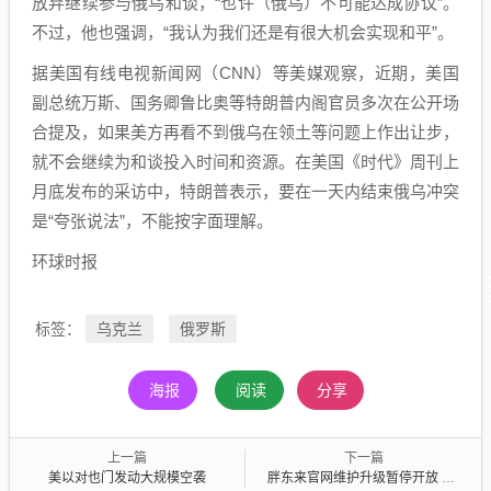
放弃继续参与俄乌和谈，“也许（俄乌）不可能达成协议”。
不过，他也强调，“我认为我们还是有很大机会实现和平”。
据美国有线电视新闻网（CNN）等美媒观察，近期，美国
副总统万斯、国务卿鲁比奥等特朗普内阁官员多次在公开场
合提及，如果美方再看不到俄乌在领土等问题上作出让步，
就不会继续为和谈投入时间和资源。在美国《时代》周刊上
月底发布的采访中，特朗普表示，要在一天内结束俄乌冲突
是“夸张说法”，不能按字面理解。
环球时报
乌克兰
俄罗斯
标签：
海报
阅读
分享
上一篇
下一篇
美以对也门发动大规模空袭
胖东来官网维护升级暂停开放 工作人员最新回应