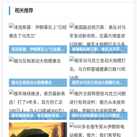
相关推荐
泽连斯基：伊朗事实上“已经袭击了乌克兰”
美国副总统万斯：美反对乌军发动新攻势，应最大限度进行防御；俄军大规模打击乌多地军事目标，已致55人死伤
俄乌互相发动大规模袭击
俄军对乌克兰发动大规模打击，乌方称基辅遭袭已致10死56伤
俄军继续推进，普京最新表态！打了4年多，双方伤亡近180万人，乌人口锐减900万！特朗普：与美国无关，“只是卖卖武器”
俄外交部称愿就乌克兰问题进行有效谈判：俄方从未放弃谈判，怀疑乌方谈判意愿；此前俄乌分别宣布单方面停火