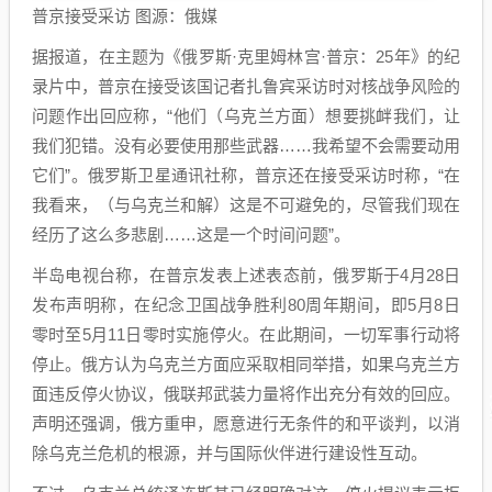
普京接受采访 图源：俄媒
据报道，在主题为《俄罗斯·克里姆林宫·普京：25年》的纪
录片中，普京在接受该国记者扎鲁宾采访时对核战争风险的
问题作出回应称，“他们（乌克兰方面）想要挑衅我们，让
我们犯错。没有必要使用那些武器……我希望不会需要动用
它们”。俄罗斯卫星通讯社称，普京还在接受采访时称，“在
我看来，（与乌克兰和解）这是不可避免的，尽管我们现在
经历了这么多悲剧……这是一个时间问题”。
半岛电视台称，在普京发表上述表态前，俄罗斯于4月28日
发布声明称，在纪念卫国战争胜利80周年期间，即5月8日
零时至5月11日零时实施停火。在此期间，一切军事行动将
停止。俄方认为乌克兰方面应采取相同举措，如果乌克兰方
面违反停火协议，俄联邦武装力量将作出充分有效的回应。
声明还强调，俄方重申，愿意进行无条件的和平谈判，以消
除乌克兰危机的根源，并与国际伙伴进行建设性互动。