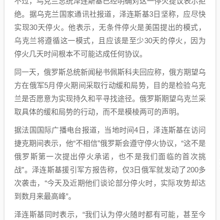
不过，乌克兰总统泽连斯基已经明确对这一停火提议表示拒
绝。据乌克兰国家通讯社报道，泽连斯基3日坚称，应尽快
实现30天停火。他表示，无条件停火是美国提出的模式，
乌克兰将遵循这一模式，且应该是至少30天的停火，因为
停火几天时间根本不可能达成任何协议。
同一天，俄罗斯总统新闻秘书佩斯科夫回应称，俄方期望乌
方在俄军5月停火期间采取行动缓和局势，目的是检验乌克
兰是否愿意为实现持久和平寻找途径。俄罗斯期望乌克兰采
取具体的缓和局势的行动，而不是模棱两可的声明。
据法国国际广播电台报道，当地时间4日，泽连斯基在访问
捷克期间表示，他“不相信”俄罗斯会遵守停火协议，“这不是
俄罗斯第一次提出停火承诺，也不是我们面临的首次挑
战”。泽连斯基援引军方报告称，仅3日俄军就发动了200多
次袭击，“今天及近期他们谈论部分停火时，实际攻势却达
到数月来最高峰”。
泽连斯基同时表示，“我们认为停火随时都有可能，甚至今