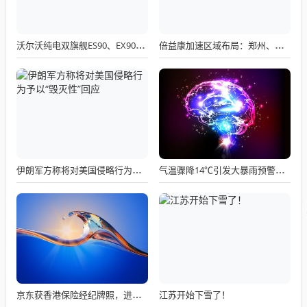
沃尔沃纯电双旗舰ES90、EX90开启预售 全新XC70感恩版上市
倍益康加速区域布局：郑州、济南、长沙三地分公司开业启幕
伊朗军方称将对美国侵略行为予以“毁灭性”回应
气温骤降14℃引发大暴雨预警，多地机场受影响，紧急提醒发布
江苏开始下雪了！
京东获香港保险经纪牌照，进军香港金融市场