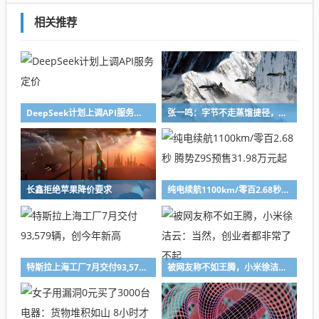
相关推荐
DeepSeek计划上调API服务定价
张一鸣：字节不走蒸馏捷径，愿为长远目标牺牲短期利益
长鑫拒绝苹果降价要求
纯电续航1100km/零百2.68秒 腾势Z9S预售31.98万元起
特斯拉上海工厂7月交付93,579辆，创今年新高
被网友称不如王腾，小米徐洁云：当然，创业者都非常了不起