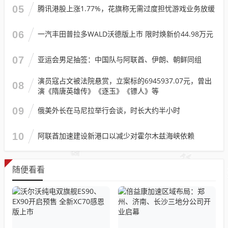
05
腾讯港股上涨1.77%，花旗称无需过度担忧游戏业务放缓
06
一汽丰田普拉多WALD沃德版上市 限时焕新价44.98万元
07
亚运会男足抽签：中国队与阿联酋、伊朗、朝鲜同组
演员寇占文被法院悬赏，立案标的6945937.07元，曾出
08
演《隋唐英雄传》《逐玉》《镖人》等
09
俄美外长在马尼拉举行会谈，时长大约半小时
10
阿联酋加速建设新港口以减少对霍尔木兹海峡依赖
随便看看