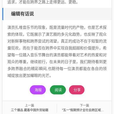
追求，才能在跨界之路上走得更远、更稳。
编辑有话说
演员扎堆音乐节的现象，既是流量时代的产物，也是艺术探
索的体现，它既展示了演艺圈的多元化趋势，也反映了观众
对新鲜事物和跨界尝试的渴望，真正的成功不在于短暂的流
量狂欢，而在于能否在跨界中实现自我超越和价值提升，希
望每一位踏入音乐节舞台的演员都能带着对艺术的热爱和对
观众的尊重，继续前行，在未来的日子里，我们期待看到更
多跨界融合的精彩瞬间,也期待每一位演员都能在各自的领
域绽放出更加耀眼的光芒。
海报
阅读
分享
上一篇
下一篇
三个爆品 藏着中国外贸秘籍
“五一”假期预计全社会跨区域人员流动量累计14.67亿人次