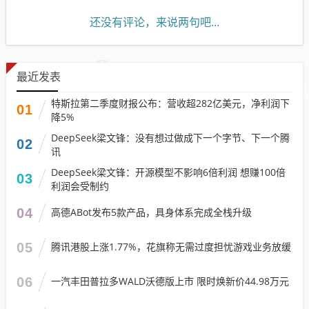
还没有评论，来说两句吧...
最近发表
特斯拉第二季度财报公布：营收超282亿美元，净利润下
01
降5%
DeepSeek梁文锋：没有想过做成下一个字节、下一个腾
02
讯
DeepSeek梁文锋：开源模型不影响6倍利润 想赚100倍
03
利润会受制约
04
高德ABot发布5款产品，具身体系完成全栈升级
05
腾讯港股上涨1.77%，花旗称无需过度担忧游戏业务放缓
06
一汽丰田普拉多WALD沃德版上市 限时焕新价44.98万元