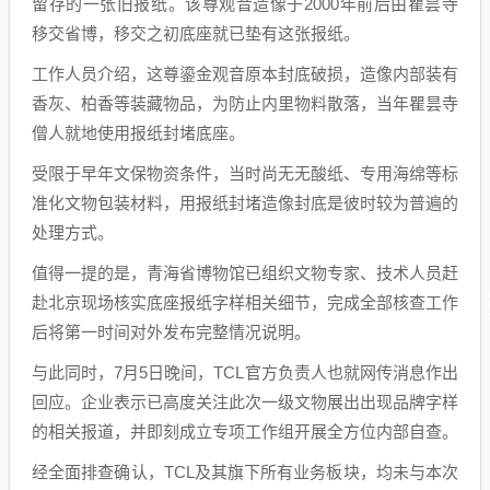
留存的一张旧报纸。该尊观音造像于2000年前后由瞿昙寺
移交省博，移交之初底座就已垫有这张报纸。
工作人员介绍，这尊鎏金观音原本封底破损，造像内部装有
香灰、柏香等装藏物品，为防止内里物料散落，当年瞿昙寺
僧人就地使用报纸封堵底座。
受限于早年文保物资条件，当时尚无无酸纸、专用海绵等标
准化文物包装材料，用报纸封堵造像封底是彼时较为普遍的
处理方式。
值得一提的是，青海省博物馆已组织文物专家、技术人员赶
赴北京现场核实底座报纸字样相关细节，完成全部核查工作
后将第一时间对外发布完整情况说明。
与此同时，7月5日晚间，TCL官方负责人也就网传消息作出
回应。企业表示已高度关注此次一级文物展出出现品牌字样
的相关报道，并即刻成立专项工作组开展全方位内部自查。
经全面排查确认，TCL及其旗下所有业务板块，均未与本次