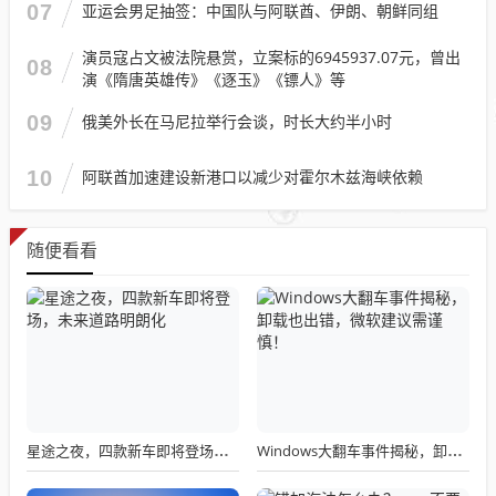
07
亚运会男足抽签：中国队与阿联酋、伊朗、朝鲜同组
演员寇占文被法院悬赏，立案标的6945937.07元，曾出
08
演《隋唐英雄传》《逐玉》《镖人》等
09
俄美外长在马尼拉举行会谈，时长大约半小时
10
阿联酋加速建设新港口以减少对霍尔木兹海峡依赖
随便看看
星途之夜，四款新车即将登场，未来道路明朗化
Windows大翻车事件揭秘，卸载也出错，微软建议需谨慎！