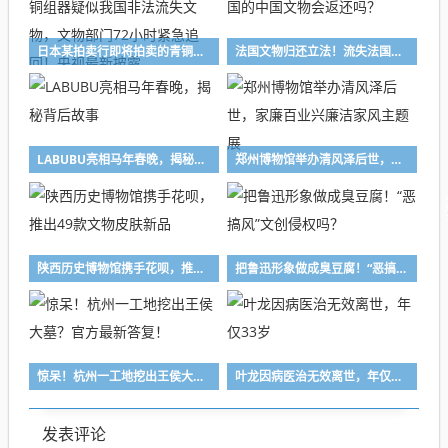
日本某拍卖行即将拍卖的青铜组器疑似我国非法流失文物，文物部门72小时紧急追回！央视最新披露
法国文物归还立法！流失法国的中国文物会返还吗？
LABUBU亮相马年春晚，揭秘背后故事
郑州博物馆举办清风泽后世，家廉百业兴廉洁家风主题展
陕西历史博物馆携手花呗，推出49款文物皮肤新品
把鲁迅形象做成臭豆腐！“恶搞风”文创侵权吗？
惊呆！杭州一工地挖出王侯大墓？官方最新答复！
叶龙因病医治无效离世，年仅33岁
发表评论