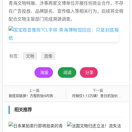
青海文物特展、涉事两家文博单位开展任何商业合作，不存
在广告投放、品牌联名、宣传植入等相关行为，后续将全程
配合文物主管部门完成溯源调查。
文物
造像
标签：
海报
阅读
分享
上一篇
下一篇
首搭双联屏！方程豹钛9内饰谍照曝光：将于下半年发布
月销仅1.13万辆！昔日的加价王雷克萨斯:现在彻底卖不动了
相关推荐