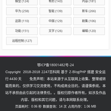
模型
(124)
有的
(143)
内容
(181)
华为
(258)
智能
(139)
新车
(266)
这款
(110)
中国
(129)
剧集
(106)
功能
(151)
文字
(126)
编辑
(120)
远程控制
(127)
鄂ICP备18001482号-24
2247百科网
Z-BlogPHP
Copyright
2018-2018
基于
搭建 安全运
行
4430
天
免责声明：本站来源于从互联网上收集、整理或转
载而来的，仅供学习交流使用，不构成商业目的，请谨慎参阅，本
站不承担由此引起的法律责任。。版权归原作者所有，如涉及作品
内容、版权和其它问题，请与本网联系处理。
页面耗时：0.06 秒
数据查询：14 次
占用内存：1.06 MB