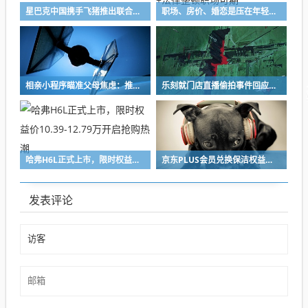
星巴克中国携手飞猪推出联合会员计划
职场、房价、婚恋是压在年轻人头上的大山 白岩松：00后+法律整顿职场可期
相亲小程序瞄准父母焦虑：推出“女婿直聘”模式，会员费最高2999元
乐刻就门店直播偷拍事件回应，已启动全国门店排查，个别员工操作不规范引发事件
哈弗H6L正式上市，限时权益价10.39-12.79万开启抢购热潮
京东PLUS会员兑换保洁权益遭拒，引发争议，未消费用户被鼓励养成购物习惯
发表评论