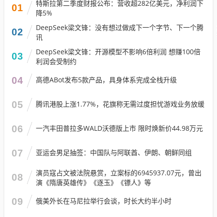
特斯拉第二季度财报公布：营收超282亿美元，净利润下
01
降5%
DeepSeek梁文锋：没有想过做成下一个字节、下一个腾
02
讯
DeepSeek梁文锋：开源模型不影响6倍利润 想赚100倍
03
利润会受制约
04
高德ABot发布5款产品，具身体系完成全栈升级
05
腾讯港股上涨1.77%，花旗称无需过度担忧游戏业务放缓
06
一汽丰田普拉多WALD沃德版上市 限时焕新价44.98万元
07
亚运会男足抽签：中国队与阿联酋、伊朗、朝鲜同组
演员寇占文被法院悬赏，立案标的6945937.07元，曾出
08
演《隋唐英雄传》《逐玉》《镖人》等
09
俄美外长在马尼拉举行会谈，时长大约半小时