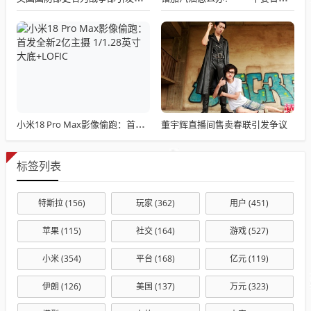
董宇辉直播间售卖春联引发争议
小米18 Pro Max影像偷跑：首发全新2亿主摄 1/1.28英寸大底+LOFIC
标签列表
特斯拉
(156)
玩家
(362)
用户
(451)
苹果
(115)
社交
(164)
游戏
(527)
小米
(354)
平台
(168)
亿元
(119)
伊朗
(126)
美国
(137)
万元
(323)