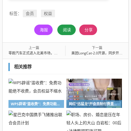
会员
权益
标签：
海报
阅读
分享
上一篇
下一篇
零跑汽车正式进入北美市场，登陆墨西哥
美团LongCat-2.0开源，同步开放国产卡推理代码
相关推荐
WPS辟谣“滥收费”：免费功能绝不收费，会员权益不缩水
网红“迅猛龙”开会员制付费直播引争议，本人：平台规定每月一次会员直播，因操作失误被设置为“可试看”