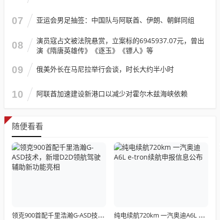
07
亚运会男足抽签：中国队与阿联酋、伊朗、朝鲜同组
演员寇占文被法院悬赏，立案标的6945937.07元，曾出
08
演《隋唐英雄传》《逐玉》《镖人》等
09
俄美外长在马尼拉举行会谈，时长大约半小时
10
阿联酋加速建设新港口以减少对霍尔木兹海峡依赖
随便看看
领克900首配千里浩瀚G-ASD技术，新增D2D领航驾驶辅助新功能亮相
纯电续航720km 一汽奥迪A6L e-tron续航申报信息公布