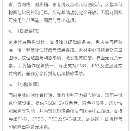
富，含网格、对称轴、参考线及基础几何图形库，大幅降低
构图与比例控制门槛。所有基础功能完全开放，无需订阅即
可使用全部画笔、图层与导出选项。
4、《极简绘画》
采用分层架构设计，支持独立编辑线条层、色块层与特效
层，便于非破坏性修改与效果叠加。素材中心持续更新矢量
图标、纹理贴图与动态笔刷，激发视觉联想。界面无冗余元
素，手势操作逻辑统一，导出支持PNG、JPG及图层源文
件格式，兼顾分享传播与后续精修需求。
5、《小鹏绘图》
面向专业向创作者打造，兼容多种压力感应协议，适配主流
数位笔设备。提供RGB/HSV双色盘、取色器吸附、历史快
照回溯等功能，并内置滤镜渲染模块与图层样式面板。支持
导出PNG、JPEG、PSD及SVG格式，满足跨平台协作与
印刷输出等多元用途。