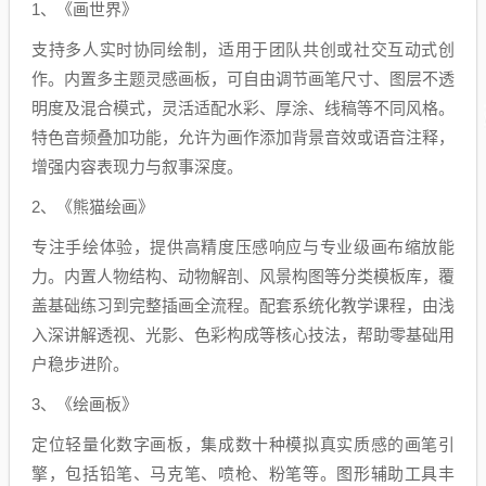
1、《画世界》
支持多人实时协同绘制，适用于团队共创或社交互动式创
作。内置多主题灵感画板，可自由调节画笔尺寸、图层不透
明度及混合模式，灵活适配水彩、厚涂、线稿等不同风格。
特色音频叠加功能，允许为画作添加背景音效或语音注释，
增强内容表现力与叙事深度。
2、《熊猫绘画》
专注手绘体验，提供高精度压感响应与专业级画布缩放能
力。内置人物结构、动物解剖、风景构图等分类模板库，覆
盖基础练习到完整插画全流程。配套系统化教学课程，由浅
入深讲解透视、光影、色彩构成等核心技法，帮助零基础用
户稳步进阶。
3、《绘画板》
定位轻量化数字画板，集成数十种模拟真实质感的画笔引
擎，包括铅笔、马克笔、喷枪、粉笔等。图形辅助工具丰