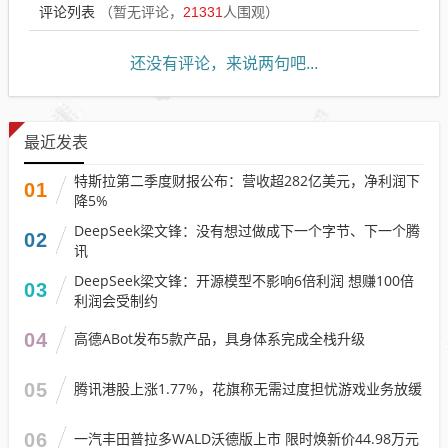
评论列表
（暂无评论，
21331
人围观）
还没有评论，来说两句吧...
最近发表
特斯拉第二季度财报公布：营收超282亿美元，净利润下
01
降5%
DeepSeek梁文锋：没有想过做成下一个字节、下一个腾
02
讯
DeepSeek梁文锋：开源模型不影响6倍利润 想赚100倍
03
利润会受制约
04
高德ABot发布5款产品，具身体系完成全栈升级
05
腾讯港股上涨1.77%，花旗称无需过度担忧游戏业务放缓
06
一汽丰田普拉多WALD沃德版上市 限时焕新价44.98万元