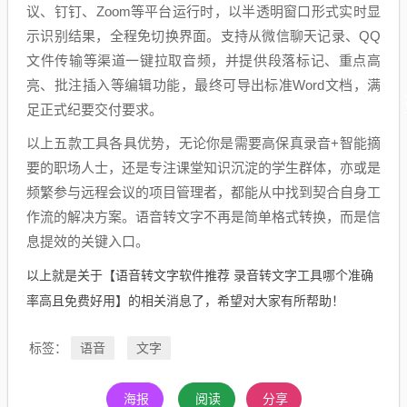
议、钉钉、Zoom等平台运行时，以半透明窗口形式实时显
示识别结果，全程免切换界面。支持从微信聊天记录、QQ
文件传输等渠道一键拉取音频，并提供段落标记、重点高
亮、批注插入等编辑功能，最终可导出标准Word文档，满
足正式纪要交付要求。
以上五款工具各具优势，无论你是需要高保真录音+智能摘
要的职场人士，还是专注课堂知识沉淀的学生群体，亦或是
频繁参与远程会议的项目管理者，都能从中找到契合自身工
作流的解决方案。语音转文字不再是简单格式转换，而是信
息提效的关键入口。
以上就是关于【语音转文字软件推荐 录音转文字工具哪个准确
率高且免费好用】的相关消息了，希望对大家有所帮助！
语音
文字
标签：
海报
阅读
分享