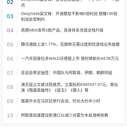
02
讯
DeepSeek梁文锋：开源模型不影响6倍利润 想赚100倍
03
利润会受制约
04
高德ABot发布5款产品，具身体系完成全栈升级
05
腾讯港股上涨1.77%，花旗称无需过度担忧游戏业务放缓
06
一汽丰田普拉多WALD沃德版上市 限时焕新价44.98万元
07
亚运会男足抽签：中国队与阿联酋、伊朗、朝鲜同组
演员寇占文被法院悬赏，立案标的6945937.07元，曾出
08
演《隋唐英雄传》《逐玉》《镖人》等
09
俄美外长在马尼拉举行会谈，时长大约半小时
10
阿联酋加速建设新港口以减少对霍尔木兹海峡依赖