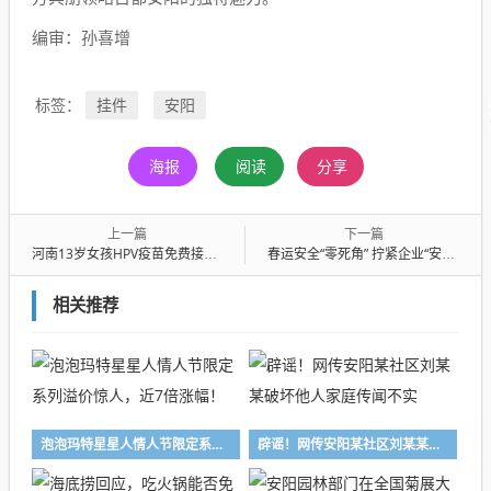
编审：孙喜增
挂件
安阳
标签：
海报
阅读
分享
上一篇
下一篇
河南13岁女孩HPV疫苗免费接种开启，家长别错过！
春运安全“零死角” 拧紧企业“安全阀”
相关推荐
泡泡玛特星星人情人节限定系列溢价惊人，近7倍涨幅！
辟谣！网传安阳某社区刘某某破坏他人家庭传闻不实