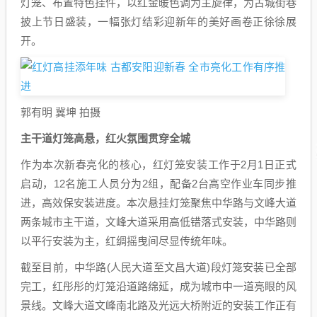
灯笼、布置特色挂件，以红金暖色调为主旋律，为古城街巷
披上节日盛装，一幅张灯结彩迎新年的美好画卷正徐徐展
开。
郭有明 冀坤 拍摄
主干道灯笼高悬，红火氛围贯穿全城
作为本次新春亮化的核心，红灯笼安装工作于2月1日正式
启动，12名施工人员分为2组，配备2台高空作业车同步推
进，高效保安装进度。本次悬挂灯笼聚焦中华路与文峰大道
两条城市主干道，文峰大道采用高低错落式安装，中华路则
以平行安装为主，红绸摇曳间尽显传统年味。
截至目前，中华路(人民大道至文昌大道)段灯笼安装已全部
完工，红彤彤的灯笼沿道路绵延，成为城市中一道亮眼的风
景线。文峰大道文峰南北路及光远大桥附近的安装工作正有