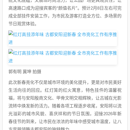
统文化底蕴，又展现时尚活力，让公园广场更具观赏性，让
高速路口成为迎接宾客的“颜值名片”。预计2月8日左右可完
成全部挂件安装工作，为市民及游客打造全方位、多场景的
节日观赏体验。
郭有明 冀坤 拍摄
此次新春亮化不仅是城市环境的美化提升，更是对市民美好
生活向往的回应。红灯笼的红火寓意，特色挂件的温馨祝
福，将与安阳殷商文化、甲骨文明交相辉映，让古城在光影
流转中焕发新的活力。随着各项工程逐步收尾，安阳将以流
光溢彩的城市风貌、喜庆祥和的节日氛围，迎接2026年新
春佳节的到来，让市民在浓浓的年味中感受城市温度，让八
方宾朋领略古都安阳的独特魅力。