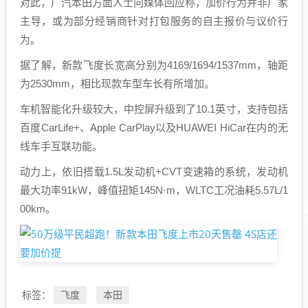
对此，广汽本田方面人士向媒体回应称，加价行为并非厂家
主导，或为部分经销商针对打包服务的自主报价与议价行
为。
据了解，新款飞度长宽高分别为4169/1694/1537mm，轴距
为2530mm，相比现款车型车长有所增加。
车机智能化升级较大，中控屏升级到了10.1英寸，支持包括
百度CarLife+、Apple CarPlay以及HUAWEI HiCar在内的无
线车手互联功能。
动力上，依旧搭载1.5L发动机+CVT变速箱的系统，发动机
最大功率91kW，峰值扭矩145N·m，WLTC工况油耗5.57L/1
00km。
飞度
本田
标签：