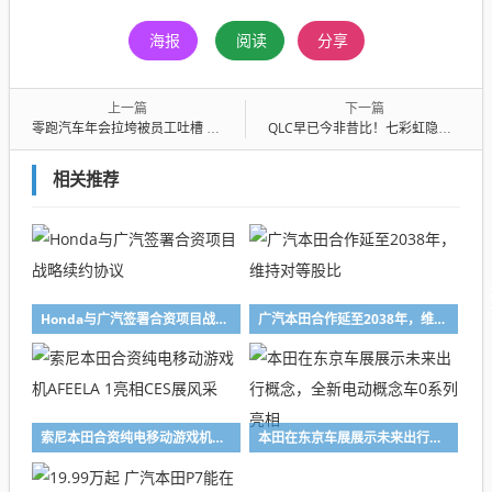
海报
阅读
分享
上一篇
下一篇
零跑汽车年会拉垮被员工吐槽 朱江明回应：发现问题解决问题 一定做得更好
QLC早已今非昔比！七彩虹隐星P16 Pro笔记本评测
相关推荐
Honda与广汽签署合资项目战略续约协议
广汽本田合作延至2038年，维持对等股比
索尼本田合资纯电移动游戏机AFEELA 1亮相CES展风采
本田在东京车展展示未来出行概念，全新电动概念车0系列亮相