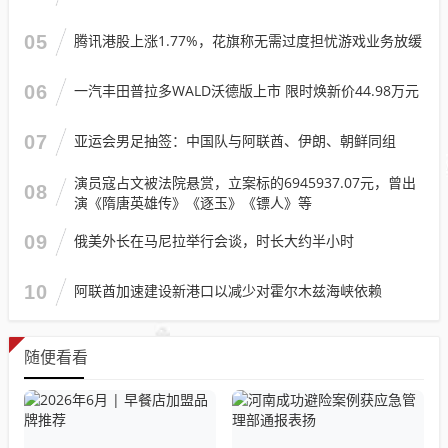
05
腾讯港股上涨1.77%，花旗称无需过度担忧游戏业务放缓
06
一汽丰田普拉多WALD沃德版上市 限时焕新价44.98万元
07
亚运会男足抽签：中国队与阿联酋、伊朗、朝鲜同组
演员寇占文被法院悬赏，立案标的6945937.07元，曾出
08
演《隋唐英雄传》《逐玉》《镖人》等
09
俄美外长在马尼拉举行会谈，时长大约半小时
10
阿联酋加速建设新港口以减少对霍尔木兹海峡依赖
随便看看