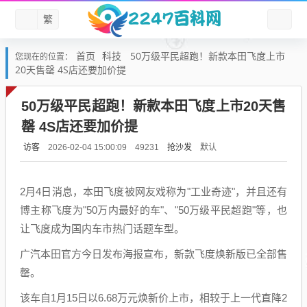
繁
首页
科技
50万级平民超跑！新款本田飞度上市
您现在的位置：
20天售罄 4S店还要加价提
50万级平民超跑！新款本田飞度上市20天售
罄 4S店还要加价提
访客
抢沙发
默认
2026-02-04 15:00:09
49231
2月4日消息，本田飞度被网友戏称为"工业奇迹"，并且还有
博主称飞度为"50万内最好的车"、"50万级平民超跑"等，也
让飞度成为国内车市热门话题车型。
广汽本田官方今日发布海报宣布，新款飞度焕新版已全部售
罄。
该车自1月15日以6.68万元焕新价上市，相较于上一代直降2