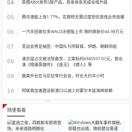
04
高德ABot发布5款产品，具身体系完成全栈升级
05
腾讯港股上涨1.77%，花旗称无需过度担忧游戏业务放缓
06
一汽丰田普拉多WALD沃德版上市 限时焕新价44.98万元
07
亚运会男足抽签：中国队与阿联酋、伊朗、朝鲜同组
演员寇占文被法院悬赏，立案标的6945937.07元，曾出
08
演《隋唐英雄传》《逐玉》《镖人》等
09
俄美外长在马尼拉举行会谈，时长大约半小时
10
阿联酋加速建设新港口以减少对霍尔木兹海峡依赖
随便看看