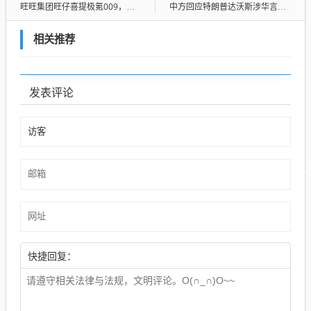
旺旺集团旺仔喜提极氪009，天津机场上演跨界惊喜
中方回应特朗普达沃斯涉华言论，坚定走自主发展之路，推动合作共赢
相关推荐
发表评论
快捷回复：