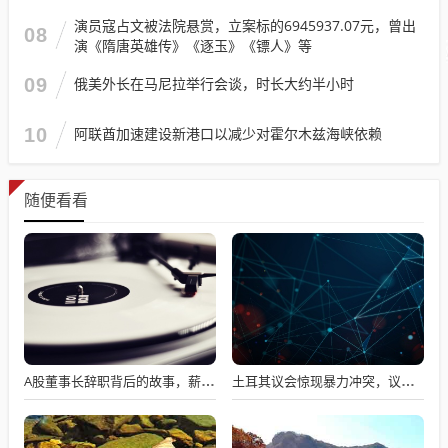
演员寇占文被法院悬赏，立案标的6945937.07元，曾出
08
演《隋唐英雄传》《逐玉》《镖人》等
09
俄美外长在马尼拉举行会谈，时长大约半小时
10
阿联酋加速建设新港口以减少对霍尔木兹海峡依赖
随便看看
A股董事长辞职背后的故事，薪资不满意引发争议
土耳其议会惊现暴力冲突，议员互撕引发全球瞩目