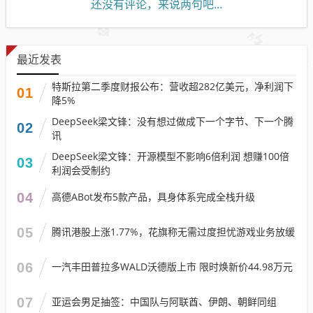
还没有评论，来说两句吧...
最近发表
特斯拉第二季度财报公布：营收超282亿美元，净利润下
01
降5%
DeepSeek梁文锋：没有想过做成下一个字节、下一个腾
02
讯
DeepSeek梁文锋：开源模型不影响6倍利润 想赚100倍
03
利润会受制约
04
高德ABot发布5款产品，具身体系完成全栈升级
05
腾讯港股上涨1.77%，花旗称无需过度担忧游戏业务放缓
06
一汽丰田普拉多WALD沃德版上市 限时焕新价44.98万元
07
亚运会男足抽签：中国队与阿联酋、伊朗、朝鲜同组