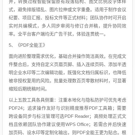
并，转换过程智能保留原有段落结构、图文比例及字体样
式，避免排版错乱、图片拉伸或文字重叠。适用于制作会议
纪要、项目汇报、投标文件等正式材料；团队协作时可开启
实时共编模式，多人同步审阅与修订合并稿，提升协同效
率。全平台客户端均无广告干扰，体验连贯统一。
5、《PDF全能王》
面向进阶整理需求优化，基础合并操作简洁高效。在完成文
件整合后，支持自定义页眉页脚、插入连续页码、添加半透
明企业水印等二次编辑功能，既强化文档归属标识，也降低
被非授权复用的风险。批量处理数百页零散材料时，可显著
缩短后期统稿时间。
以上五款工具各具侧重：注重本地化与隐私防护可优先考虑
PDF24；追求操作友好与识别精度推荐PDF工具箱；需要
跨设备同步与标注管理可选PDF Reader；高频处理正式文
档且依赖团队协作建议使用WPS Office；若需合并后快速
加页码、设水印等定制化输出，则PDF全能王更为贴合。根