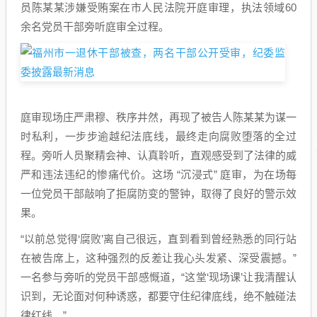
员陈某某涉嫌受贿案在市人民法院开庭审理，执法领域60
余名党员干部旁听庭审全过程。
庭审现场庄严肃穆、秩序井然，再现了被告人陈某某为谋一
时私利，一步步逾越纪法底线，最终走向腐败堕落的全过
程。旁听人员聚精会神、认真聆听，直观感受到了法律的威
严和违法违纪的惨痛代价。这场 “沉浸式” 庭审，为在场每
一位党员干部敲响了拒腐防变的警钟，取得了良好的警示效
果。
“以前总觉得‘腐败’离自己很远，直到看到曾经熟悉的同行站
在被告席上，这种强烈的反差让我心头发紧、深受震撼。”
一名参与旁听的党员干部感慨道，“这堂‘现场课’让我清醒认
识到，无论面对何种诱惑，都要守住纪律底线，绝不触碰法
律红线。”