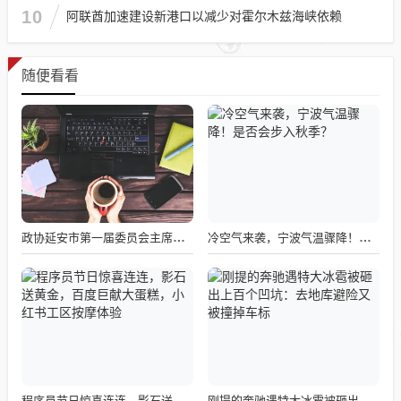
10
阿联酋加速建设新港口以减少对霍尔木兹海峡依赖
随便看看
政协延安市第一届委员会主席姚代明逝世，享年89岁，缅怀与纪念
冷空气来袭，宁波气温骤降！是否会步入秋季？
程序员节日惊喜连连，影石送黄金，百度巨献大蛋糕，小红书工区按摩体验
刚提的奔驰遇特大冰雹被砸出上百个凹坑：去地库避险又被撞掉车标