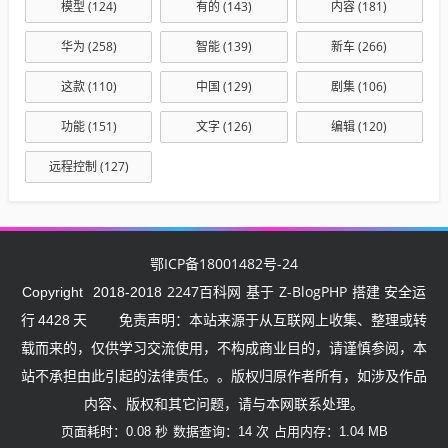
模型
(124)
有的
(143)
内容
(181)
华为
(258)
智能
(139)
新车
(266)
这款
(110)
中国
(129)
剧集
(106)
功能
(151)
文字
(126)
编辑
(120)
远程控制
(127)
鄂ICP备18001482号-24
2247百科网
Z-BlogPHP
Copyright
2018-2018
基于
搭建 安全运
行
4428
天
免责声明：本站来源于从互联网上收集、整理或转
载而来的，仅供学习交流使用，不构成商业目的，请谨慎参阅，本
站不承担由此引起的法律责任。。版权归原作者所有，如涉及作品
内容、版权和其它问题，请与本网联系处理。
页面耗时：0.08 秒
数据查询：14 次
占用内存：1.04 MB