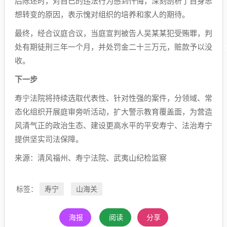
后陈述时，对自己的违法行为感到忏悔，深刻剖析了自身思
想转变的原因，表示愧对组织的培养和家人的期待。
最终，经合议庭合议，当庭宣判被告人吴某某犯受贿罪，判
处有期徒刑三年一个月，并处罚金二十三万元，赃款予以没
收。
下一步
寿宁法院将持续选取代表性、针对性强的案件，分领域、常
态化组织开展庭审旁听活动，扩大警示教育覆盖面，为营造
风清气正的政治生态、建设更高水平的平安寿宁、法治寿宁
提供坚实司法保障。
来源：清风福州、寿宁法院、武夷山纪检监察
寿宁
山海关
标签：
海报
阅读
分享