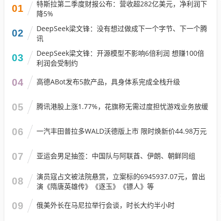
特斯拉第二季度财报公布：营收超282亿美元，净利润下
01
降5%
DeepSeek梁文锋：没有想过做成下一个字节、下一个腾
02
讯
DeepSeek梁文锋：开源模型不影响6倍利润 想赚100倍
03
利润会受制约
04
高德ABot发布5款产品，具身体系完成全栈升级
05
腾讯港股上涨1.77%，花旗称无需过度担忧游戏业务放缓
06
一汽丰田普拉多WALD沃德版上市 限时焕新价44.98万元
07
亚运会男足抽签：中国队与阿联酋、伊朗、朝鲜同组
演员寇占文被法院悬赏，立案标的6945937.07元，曾出
08
演《隋唐英雄传》《逐玉》《镖人》等
09
俄美外长在马尼拉举行会谈，时长大约半小时