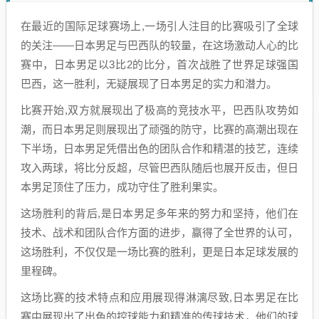
在最近的国际足球赛场上,一场引人注目的比赛吸引了全球
的关注——日本男足与巴西队的较量，在这场激动人心的比
赛中，日本男足以3比2的比分，首次战胜了世界足球强国
巴西，这一胜利，无疑展现了日本男足的实力和潜力。
比赛开始,双方就展现出了极高的竞技水平，巴西队攻势如
潮，而日本男足则展现出了顽强的防守，比赛的高潮出现在
下半场，日本男足凭借出色的团队合作和精湛的技艺，连续
攻入两球，将比分反超，尽管巴西队随后也展开反击，但日
本男足顶住了压力，成功守住了胜利果实。
这场胜利的背后,是日本男足多年来的努力和坚持，他们在
技术、战术和团队合作方面的进步，赢得了全世界的认可，
这场胜利，不仅仅是一场比赛的胜利，更是日本足球发展的
里程碑。
这场比赛的技术特点和应用展现得淋漓尽致,日本男足在比
赛中展现出了出色的控球能力和精准的传球技术，他们的球