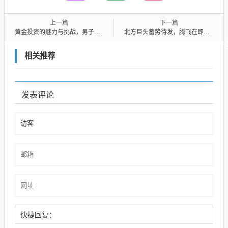
上一篇
下一篇
黄金投资的魅力与挑战，男子变现两公斤金条净赚百万的启示
北方巨头蓄势待发，腾飞在即，抓住机遇，引领发展
相关推荐
发表评论
快捷回复：