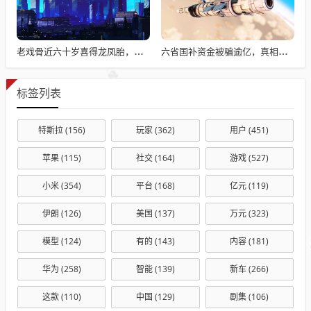
老戏骨近六十岁喜得龙凤胎，被误认作爷爷背后的故事揭秘
六省国补资金被骗逾亿，真相揭秘与违规操作背后的故事
标签列表
特斯拉
(156)
玩家
(362)
用户
(451)
苹果
(115)
社交
(164)
游戏
(527)
小米
(354)
平台
(168)
亿元
(119)
伊朗
(126)
美国
(137)
万元
(323)
模型
(124)
有的
(143)
内容
(181)
华为
(258)
智能
(139)
新车
(266)
这款
(110)
中国
(129)
剧集
(106)