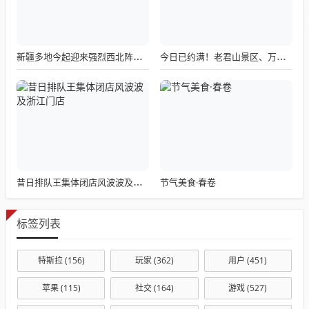
新疆多地今起迎来强烈西北阵风，风口风力高达12-13级
今日已约满！老君山景区、万岁山武侠城发布最新公告
节气美食·春卷
昔日排队王集体闭店风波波及浙江门店
标签列表
特斯拉
(156)
玩家
(362)
用户
(451)
苹果
(115)
社交
(164)
游戏
(527)