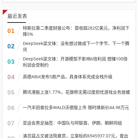
最近发表
特斯拉第二季度财报公布：营收超282亿美元，净利润下
01
降5%
DeepSeek梁文锋：没有想过做成下一个字节、下一个腾
02
讯
DeepSeek梁文锋：开源模型不影响6倍利润 想赚100倍
03
利润会受制约
04
高德ABot发布5款产品，具身体系完成全栈升级
05
腾讯港股上涨1.77%，花旗称无需过度担忧游戏业务放缓
06
一汽丰田普拉多WALD沃德版上市 限时焕新价44.98万元
07
亚运会男足抽签：中国队与阿联酋、伊朗、朝鲜同组
演员寇占文被法院悬赏，立案标的6945937.07元，曾出