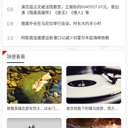
演员寇占文被法院悬赏，立案标的6945937.07元，曾出
08
演《隋唐英雄传》《逐玉》《镖人》等
09
俄美外长在马尼拉举行会谈，时长大约半小时
10
阿联酋加速建设新港口以减少对霍尔木兹海峡依赖
随便看看
致敬英雄志愿军烈士，过水门仪式展现最高礼遇
普京视角下的俄乌局势，西方间接介入的深度博弈与博弈解析