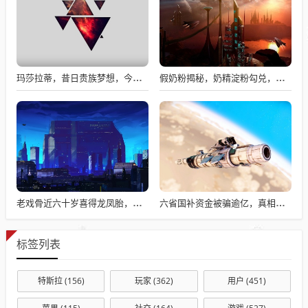
玛莎拉蒂，昔日贵族梦想，今日价格亲民触手可及
假奶粉揭秘，奶精淀粉勾兑，流向何处？
老戏骨近六十岁喜得龙凤胎，被误认作爷爷背后的故事揭秘
六省国补资金被骗逾亿，真相揭秘与违规操作背后的故事
标签列表
特斯拉
(156)
玩家
(362)
用户
(451)