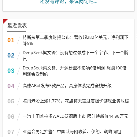
还没有评论，来说两句吧...
最近发表
特斯拉第二季度财报公布：营收超282亿美元，净利润下
01
降5%
DeepSeek梁文锋：没有想过做成下一个字节、下一个腾
02
讯
DeepSeek梁文锋：开源模型不影响6倍利润 想赚100倍
03
利润会受制约
04
高德ABot发布5款产品，具身体系完成全栈升级
05
腾讯港股上涨1.77%，花旗称无需过度担忧游戏业务放缓
06
一汽丰田普拉多WALD沃德版上市 限时焕新价44.98万元
07
亚运会男足抽签：中国队与阿联酋、伊朗、朝鲜同组