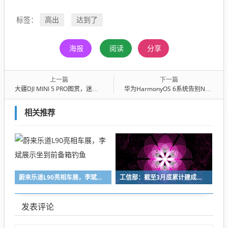
高出
达到了
标签：
海报
阅读
分享
上一篇
下一篇
大疆DJI MINI 5 PRO图赏，迷你无人机突破极限，1英寸大底震撼登场！
华为HarmonyOS 6系统告别NEXT，原生鸿蒙时代开启
相关推荐
蔚来乐道L90亮相车展，李斌展示坐到前备箱钓鱼
工信部：截至3月底累计建成开通5G基站439.5万个
发表评论