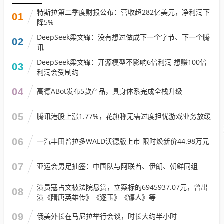
特斯拉第二季度财报公布：营收超282亿美元，净利润下
01
降5%
DeepSeek梁文锋：没有想过做成下一个字节、下一个腾
02
讯
DeepSeek梁文锋：开源模型不影响6倍利润 想赚100倍
03
利润会受制约
04
高德ABot发布5款产品，具身体系完成全栈升级
05
腾讯港股上涨1.77%，花旗称无需过度担忧游戏业务放缓
06
一汽丰田普拉多WALD沃德版上市 限时焕新价44.98万元
07
亚运会男足抽签：中国队与阿联酋、伊朗、朝鲜同组
演员寇占文被法院悬赏，立案标的6945937.07元，曾出
08
演《隋唐英雄传》《逐玉》《镖人》等
09
俄美外长在马尼拉举行会谈，时长大约半小时