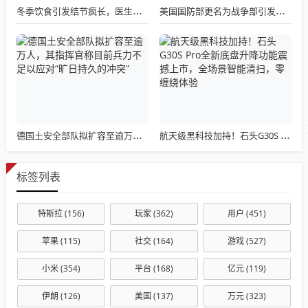
冬季饮食引发结节疯长，医生发出提醒
美国国防部更名为战争部引发关注热议
德国土安全部队拟扩容至逾万人，其指挥官称目前兵力不足以应对“旷日持久的冲突”
航天级黑科技加持！石头G30S Pro全新底盘升降功能震撼上市，全场景智能清扫，零缠绕体验
标签列表
特斯拉
(156)
玩家
(362)
用户
(451)
苹果
(115)
社交
(164)
游戏
(527)
小米
(354)
平台
(168)
亿元
(119)
伊朗
(126)
美国
(137)
万元
(323)